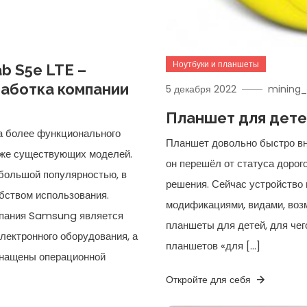
Ноутбуки и планшеты
b S5e LTE –
работка компании
5 декабря 2022
mining_
Планшет для дет
ка более функционального
Планшет довольно быстро вн
уже существующих моделей.
он перешёл от статуса дорог
большой популярностью, в
решения. Сейчас устройство
обством использования.
модификациями, видами, воз
мпания Samsung является
планшеты для детей, для чег
лектронного оборудования, а
планшетов «для […]
снащены операционной
Откройте для себя