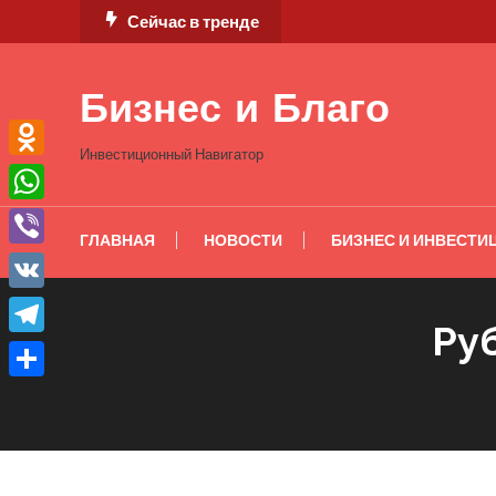
Перейти
Сейчас в тренде
к
содержимому
Бизнес и Благо
Инвестиционный Навигатор
Odnoklassniki
WhatsApp
ГЛАВНАЯ
НОВОСТИ
БИЗНЕС И ИНВЕСТИ
Viber
VK
Ру
Telegram
Отправить