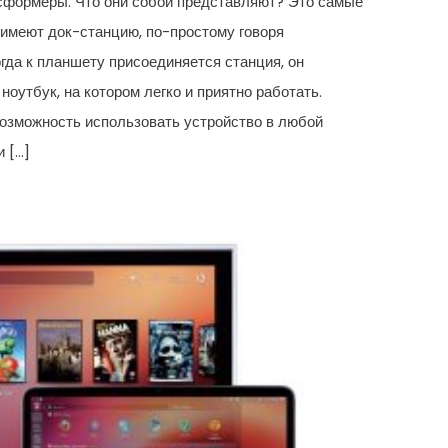
формеры. Что они собой представляют? Это самые
имеют док-станцию, по-простому говоря
гда к планшету присоединяется станция, он
оутбук, на котором легко и приятно работать.
озможность использовать устройство в любой
и […]