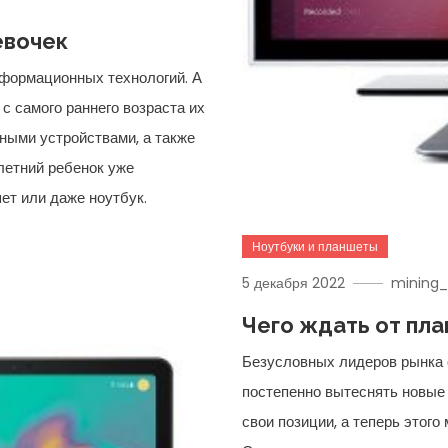
евочек
нформационных технологий. А
с самого раннего возраста их
чными устройствами, а также
хлетний ребенок уже
ет или даже ноутбук.
Ноутбуки и планшеты
5 декабря 2022
mining_
Чего ждать от пл
Безусловных лидеров рынка 
постепенно вытеснять новые
свои позиции, а теперь этого