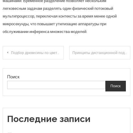
машинами. Временное разделение позволяет нескольким
легковесным задачам разделять один физический потоковый
мультипроцессор, переключая контексты за время менее одной
микросекунды, что повышает утилизацию аппаратуры при
обслуживании инференса множества моделей.
Навигация
Подбор древесины по цвету, учет наличия на складе и особенности собственного производства
Принципы дистанционной подготовки по востребованным направлениям
по
Поиск
записям
Поиск
Последние записи