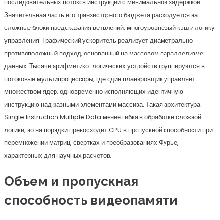
последовательных потоков инструкций с минимальной задержкой.
Значительная часть его транзисторного бюджета расходуется на
сложные блоки предсказания ветвлений, многоуровневый кэш и логику
управления. Графический ускоритель реализует диаметрально
противоположный подход, основанный на массовом параллелизме
данных. Тысячи арифметико-логических устройств группируются в
потоковые мультипроцессоры, где один планировщик управляет
множеством ядер, одновременно исполняющих идентичную
инструкцию над разными элементами массива. Такая архитектура
Single Instruction Multiple Data менее гибка в обработке сложной
логики, но на порядки превосходит CPU в пропускной способности при
перемножении матриц, свертках и преобразованиях Фурье,
характерных для научных расчетов.
Объем и пропускная
способность видеопамяти