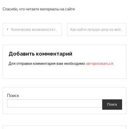
Спасибо, что читаете материалы на сайте
Навигация
Технические возможности Ipad Mini 4
Как найти лучшую цену на мобильные устройства Самсунг
по
записям
Добавить комментарий
Для отправки комментария вам необходимо
авторизоваться
.
Поиск
Поиск