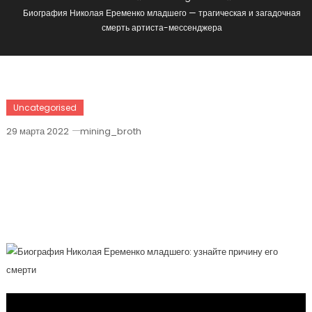
Биография Николая Еременко младшего — трагическая и загадочная
смерть артиста-мессенджера
Uncategorised
29 марта 2022
mining_broth
Биография Николая Еременко
Младшего — Трагическая И
Загадочная Смерть Артиста-
Мессенджера