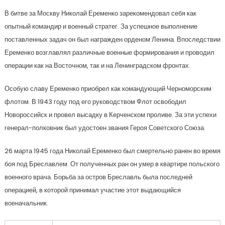
В битве за Москву Николай Еременко зарекомендовал себя как
опытный командир и военный стратег. За успешное выполнение
поставленных задач он был награжден орденом Ленина. Впоследствии
Еременко возглавлял различные военные формирования и проводил
операции как на Восточном, так и на Ленинградском фронтах.
Особую славу Еременко приобрел как командующий Черноморским
флотом. В 1943 году под его руководством Флот освободил
Новороссийск и провел высадку в Керченском проливе. За эти успехи
генерал-полковник был удостоен звания Героя Советского Союза.
26 марта 1945 года Николай Еременко был смертельно ранен во время
боя под Бреславлем. От полученных ран он умер в квартире польского
военного врача. Борьба за остров Бреславль была последней
операцией, в которой принимал участие этот выдающийся
военачальник.