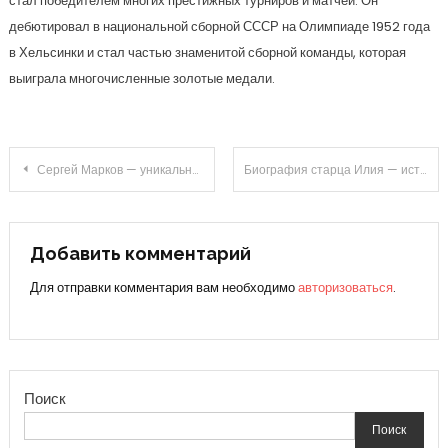
стал победителем многих престижных турниров и матчей. Он
дебютировал в национальной сборной СССР на Олимпиаде 1952 года
в Хельсинки и стал частью знаменитой сборной команды, которая
выиграла многочисленные золотые медали.
Навигация
Сергей Марков — уникальная биография и выдающиеся достижения в политологии, которые заставляют восхищаться
Биография старца Илия — история жизни и пути подвижничества этого выдающегося духовного наставника
по
записям
Добавить комментарий
Для отправки комментария вам необходимо
авторизоваться
.
Поиск
Поиск