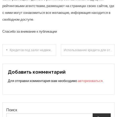
рейтинговыми агентствами, размещают на страницах своих сайтов, где
с ними могут ознакомиться все желающие, информация находится в
свободном доступе.
Спасибо за внимание к публикации
Навигация
Кредитов под залог недвижимости
Использование кредита для открытия или развития бизнеса: за и против
по
записям
Добавить комментарий
Для отправки комментария вам необходимо
авторизоваться
.
Поиск