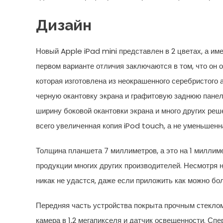
Дизайн
Новый Apple iPad mini представлен в 2 цветах, а име
первом варианте отличия заключаются в том, что он 
которая изготовлена из неокрашенного серебристого 
черную окантовку экрана и графитовую заднюю панель
ширину боковой окантовки экрана и много других реше
всего увеличенная копия iPod touch, а не уменьшенна
Толщина планшета 7 миллиметров, а это на 1 миллиме
продукции многих других производителей. Несмотря на
никак не удастся, даже если приложить как можно бо
Передняя часть устройства покрыта прочным стеклом
камера в 1,2 мегапикселя и датчик освещенности. Сп