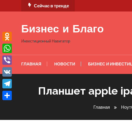
Перейти
Сейчас в тренде
к
содержимому
Бизнес и Благо
Инвестиционный Навигатор
Odnoklassniki
WhatsApp
ГЛАВНАЯ
НОВОСТИ
БИЗНЕС И ИНВЕСТИ
Viber
VK
Планшет apple ipa
Telegram
Отправить
Главная
Ноут