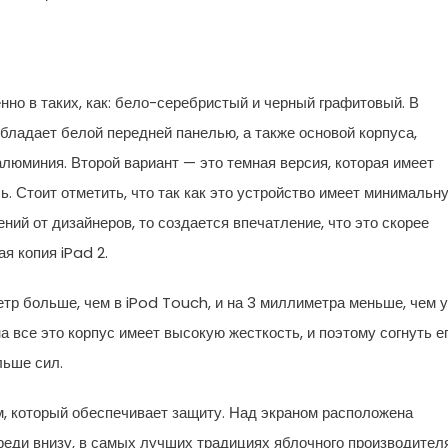
нно в таких, как: бело-серебристый и черный графитовый. В
обладает белой передней панелью, а также основой корпуса,
алюминия. Второй вариант — это темная версия, которая имеет
. Стоит отметить, что так как это устройство имеет минимальн
ний от дизайнеров, то создается впечатление, что это скорее
я копия iPad 2.
тр больше, чем в iPod Touch, и на 3 миллиметра меньше, чем у
 все это корпус имеет высокую жесткость, и поэтому согнуть е
льше сил.
, который обеспечивает защиту. Над экраном расположена
ереди внизу, в самых лучших традициях яблочного производителя