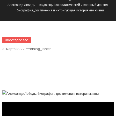
Александр Лебедь — выдающийся политический и военный деятель —
биография, достижения и интригующая история его жизни
Uncategorised
31 марта 2022
mining_broth
Александр Лебедь — Выдающийся
Политический И Военный Деятель —
Биография, Достижения И
Интригующая История Его Жизни