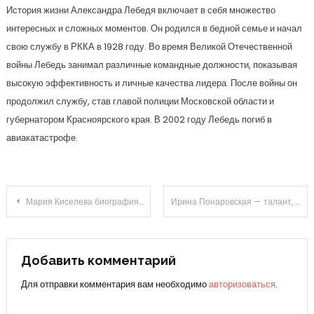
История жизни Александра Лебедя включает в себя множество
интересных и сложных моментов. Он родился в бедной семье и начал
свою службу в РККА в 1928 году. Во время Великой Отечественной
войны Лебедь занимал различные командные должности, показывая
высокую эффективность и личные качества лидера. После войны он
продолжил службу, став главой полиции Московской области и
губернатором Красноярского края. В 2002 году Лебедь погиб в
авиакатастрофе.
Навигация
Мария Киселева биография ведущей и ее роль как слабое звено современного телевидения
Ирина Понаровская — талант, страсть и необычные дороги судьбы
по
записям
Добавить комментарий
Для отправки комментария вам необходимо
авторизоваться
.