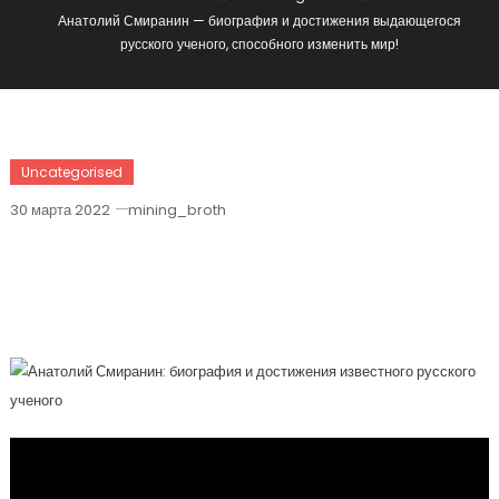
Анатолий Смиранин — биография и достижения выдающегося
русского ученого, способного изменить мир!
Uncategorised
30 марта 2022
mining_broth
Анатолий Смиранин — Биография И
Достижения Выдающегося Русского
Ученого, Способного Изменить Мир!