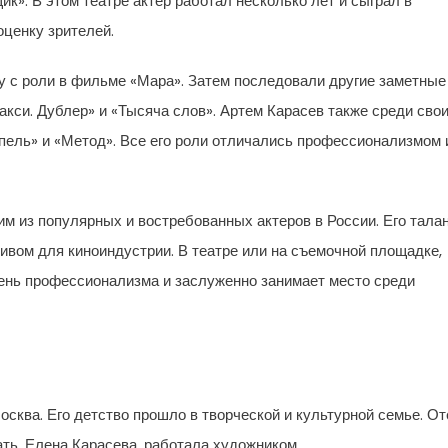
к». В этом театре актер работал несколько лет и сыграл в
оценку зрителей.
ду с роли в фильме «Мара». Затем последовали другие заметные
Такси. Дублер» и «Тысяча слов». Артем Карасев также среди сво
пель» и «Метод». Все его роли отличались профессионализмом 
м из популярных и востребованных актеров в России. Его тала
ивом для киноиндустрии. В театре или на съемочной площадке,
ень профессионализма и заслуженно занимает место среди
осква. Его детство прошло в творческой и культурной семье. О
ать, Елена Карасева, работала художником.