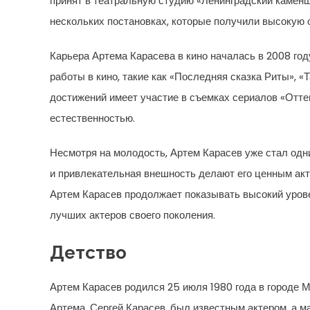
принят в театральную студию «Ленинградский каменщи
нескольких постановках, которые получили высокую 
Карьера Артема Карасева в кино началась в 2008 го
работы в кино, такие как «Последняя сказка Риты», «
достижений имеет участие в съемках сериалов «Отте
естественностью.
Несмотря на молодость, Артем Карасев уже стал одни
и привлекательная внешность делают его ценным акт
Артем Карасев продолжает показывать высокий уров
лучших актеров своего поколения.
Детство
Артем Карасев родился 25 июля 1980 года в городе М
Артема, Сергей Карасев, был известным актером, а м