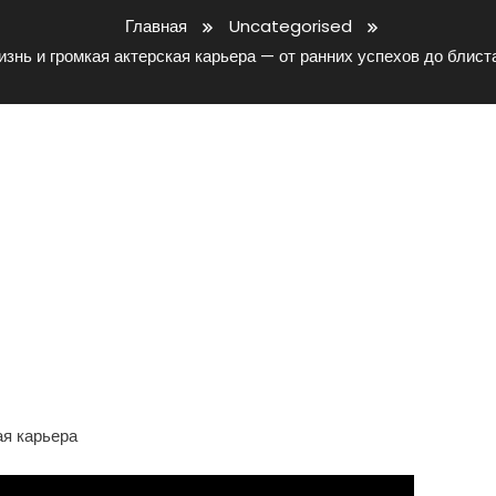
Главная
Uncategorised
изнь и громкая актерская карьера — от ранних успехов до бли
ография, Личная Жизнь И
ера — От Ранних Успехов До
ений На Большом Экране