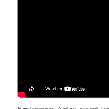
Артем Карасев
— российский актер, известный своим