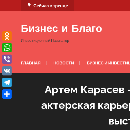
Перейти
Сейчас в тренде
к
содержимому
Бизнес и Благо
Инвестиционный Навигатор
Odnoklassniki
WhatsApp
ГЛАВНАЯ
НОВОСТИ
БИЗНЕС И ИНВЕСТИ
Viber
VK
Артем Карасев —
Telegram
актерская карье
Отправить
выс