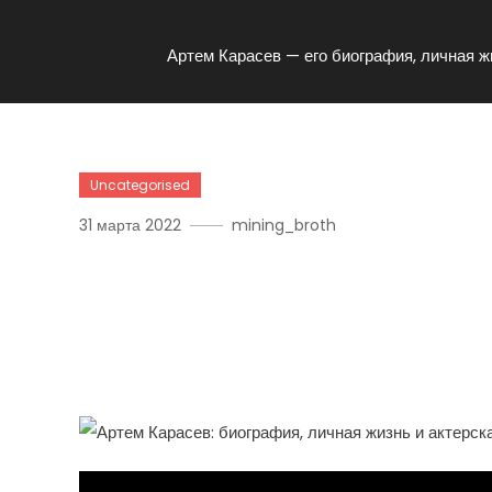
Артем Карасев — его биография, личная ж
Uncategorised
31 марта 2022
mining_broth
Артем Карасев — Его Би
Громкая Актерская Карь
Блистательных Выступл