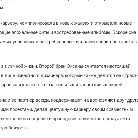
м.
карьеру, чемпионировала в новых жанрах и открывала новые
ющие эпохальные хиты и востребованные альбомы. Вскоре она
самых успешных и востребованных исполнительниц не только в
 и в личной жизни. Второй брак Оксаны считается настоящей
 в лице известного дизайнера, который также делится ее страст
здоровыя и крепкого союза сильных и талантливых людей.
она и ее партнер всегда поддерживают и вдохновляют друг друга
кими проектами, делая цветущную карьеру своим совместным
ачественного общения и проведения совместного досуга, что
ную близость.