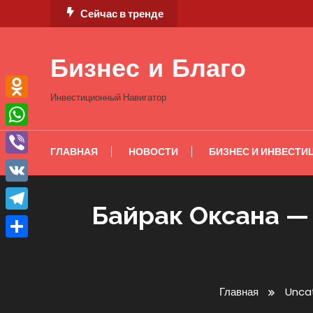
Перейти
Сейчас в тренде
к
содержимому
Бизнес и Благо
Инвестиционный Навигатор
Odnoklassniki
WhatsApp
ГЛАВНАЯ
НОВОСТИ
БИЗНЕС И ИНВЕСТИ
Viber
VK
Байрак Оксана — 
Telegram
Отправить
Главная
Unca