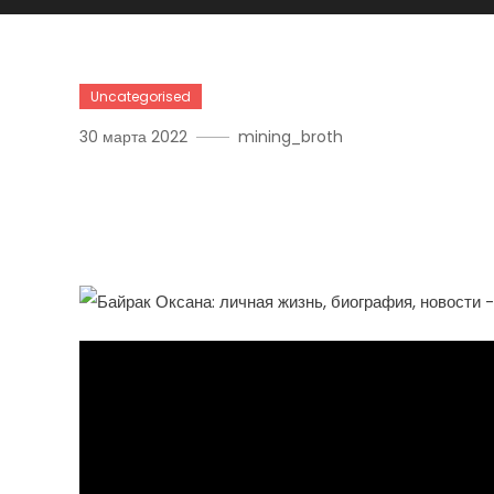
Uncategorised
30 марта 2022
mining_broth
Байрак Оксана — Личная
Все О Звезде!