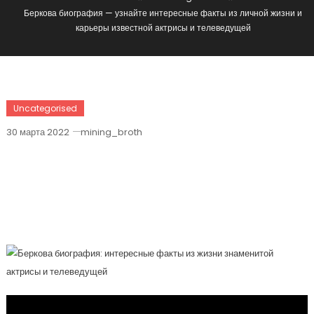
Беркова биография — узнайте интересные факты из личной жизни и
карьеры известной актрисы и телеведущей
Uncategorised
30 марта 2022
mining_broth
Беркова Биография — Узнайте
Интересные Факты Из Личной Жизни
И Карьеры Известной Актрисы И
Телеведущей