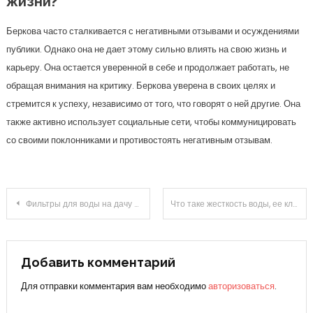
жизни?
Беркова часто сталкивается с негативными отзывами и осуждениями
публики. Однако она не дает этому сильно влиять на свою жизнь и
карьеру. Она остается уверенной в себе и продолжает работать, не
обращая внимания на критику. Беркова уверена в своих целях и
стремится к успеху, независимо от того, что говорят о ней другие. Она
также активно использует социальные сети, чтобы коммуницировать
со своими поклонниками и противостоять негативным отзывам.
Навигация
Фильтры для воды на дачу из скважины и колодца, какой выбрать
Что таке жесткость воды, ее классификация, как определить жесткость и способы умягчить
по
записям
Добавить комментарий
Для отправки комментария вам необходимо
авторизоваться
.