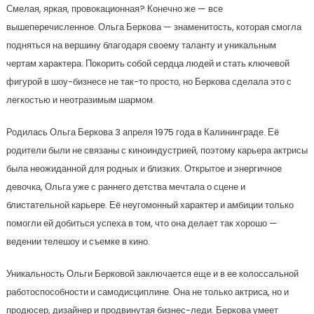
Смелая, яркая, провокационная? Конечно же — все
вышеперечисленное. Ольга Беркова — знаменитость, которая смогла
подняться на вершину благодаря своему таланту и уникальным
чертам характера. Покорить собой сердца людей и стать ключевой
фигурой в шоу-бизнесе не так-то просто, но Беркова сделала это с
легкостью и неотразимым шармом.
Родилась Ольга Беркова 3 апреля 1975 года в Калининграде. Её
родители были не связаны с киноиндустрией, поэтому карьера актрисы
была неожиданной для родных и близких. Открытое и энергичное
девочка, Ольга уже с раннего детства мечтала о сцене и
блистательной карьере. Её неугомонный характер и амбиции только
помогли ей добиться успеха в том, что она делает так хорошо —
ведении телешоу и съемке в кино.
Уникальность Ольги Берковой заключается еще и в ее колоссальной
работоспособности и самодисциплине. Она не только актриса, но и
продюсер, дизайнер и продвинутая бизнес-леди. Беркова умеет