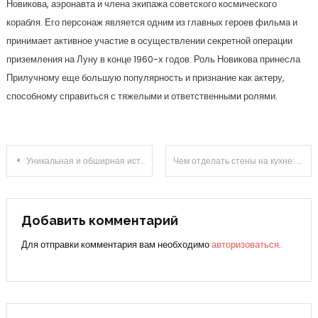
Новикова, аэронавта и члена экипажа советского космического
корабля. Его персонаж является одним из главных героев фильма и
принимает активное участие в осуществлении секретной операции
приземления на Луну в конце 1960-х годов. Роль Новикова принесла
Прилучному еще большую популярность и признание как актеру,
способному справиться с тяжелыми и ответственными ролями.
Навигация
Уникальная и обширная история жизни и карьеры знаменитого Гинзбурга Сергея, известного писателя, исследователя тайн и мастера слова — мы раскрываем личность, успехи и профессиональную деятельность этого яркого и неповторимого человека!
Чем отделать стены на кухне: современные материалы и варианты их применения
по
записям
Добавить комментарий
Для отправки комментария вам необходимо
авторизоваться
.