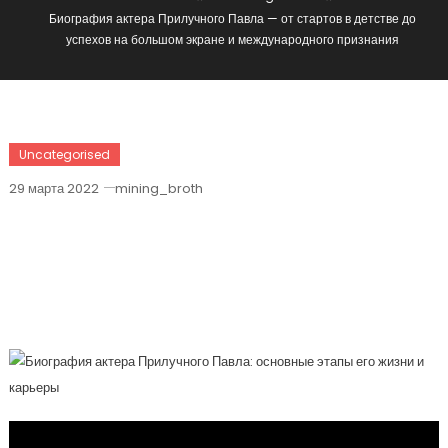
Биография актера Прилучного Павла — от стартов в детстве до
успехов на большом экране и международного признания
Uncategorised
29 марта 2022
mining_broth
Биография Актера Прилучного Павла
— От Стартов В Детстве До Успехов
На Большом Экране И
Международного Признания