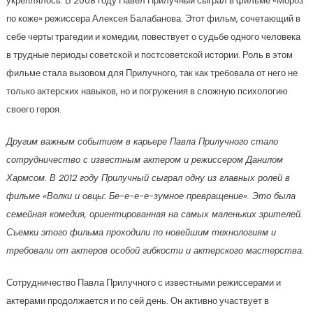
укреплялось. В 2008 году Павел Прилучный сыграл в фильме «Мороз
по коже» режиссера Алексея Балабанова. Этот фильм, сочетающий в
себе черты трагедии и комедии, повествует о судьбе одного человека
в трудные периоды советской и постсоветской истории. Роль в этом
фильме стала вызовом для Прилучного, так как требовала от него не
только актерских навыков, но и погружения в сложную психологию
своего героя.
Другим важным событием в карьере Павла Прилучного стало
сотрудничество с известным актером и режиссером Данилом
Хармсом. В 2012 году Прилучный сыграл одну из главных ролей в
фильме «Волки и овцы: Бе-е-е-е-зумное превращение». Это была
семейная комедия, ориентированная на самых маленьких зрителей.
Съемки этого фильма проходили по новейшим технологиям и
требовали от актеров особой гибкости и актерского мастерства.
Сотрудничество Павла Прилучного с известными режиссерами и
актерами продолжается и по сей день. Он активно участвует в