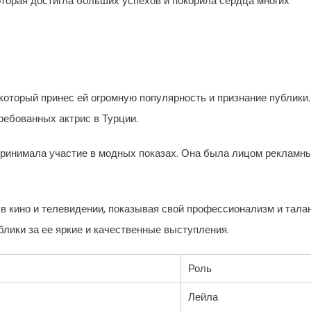
торая достигла больших успехов и покорила сердца многих
 который принес ей огромную популярность и признание публики.
ребованных актрис в Турции.
принимала участие в модных показах. Она была лицом рекламн
в кино и телевидении, показывая свой профессионализм и талан
блики за ее яркие и качественные выступления.
Роль
Лейла