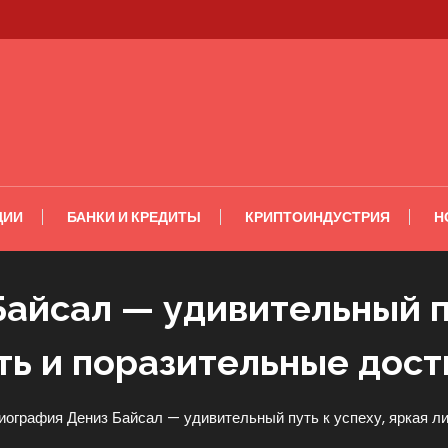
ЦИИ
БАНКИ И КРЕДИТЫ
КРИПТОИНДУСТРИЯ
Н
айсал — удивительный пу
ть и поразительные дос
иография Дениз Байсал — удивительный путь к успеху, яркая л