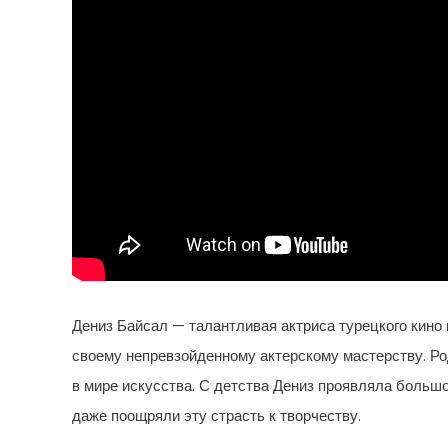
Дениз Байсал — талантливая актриса турецкого кино 
своему непревзойденному актерскому мастерству. Род
в мире искусства. С детства Дениз проявляла большо
даже поощряли эту страсть к творчеству.