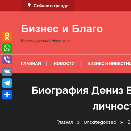
Перейти
Сейчас в тренде
к
содержимому
Бизнес и Благо
Инвестиционный Навигатор
Odnoklassniki
WhatsApp
ГЛАВНАЯ
НОВОСТИ
БИЗНЕС И ИНВЕСТИ
Viber
VK
Биография Дениз Б
Telegram
личнос
Отправить
Главная
Uncategorised
Б