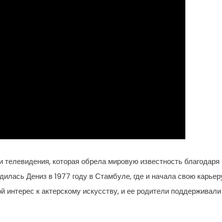
и телевидения, которая обрела мировую известность благодаря
илась Дениз в 1977 году в Стамбуле, где и начала свою карьер
й интерес к актерскому искусству, и ее родители поддерживали