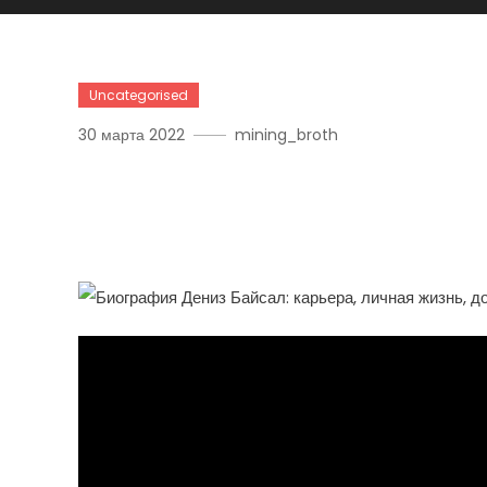
Uncategorised
30 марта 2022
mining_broth
Биография Дениз Байсал
Успеху, Яркая Личность