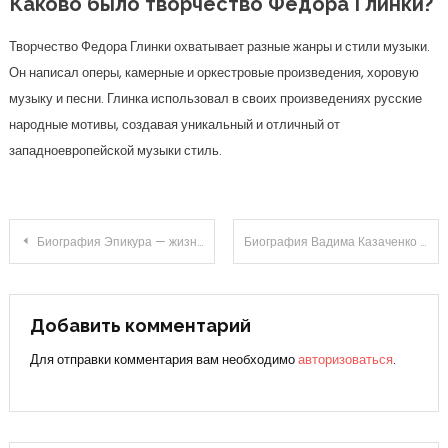
Каково было творчество Федора Глинки?
Творчество Федора Глинки охватывает разные жанры и стили музыки.
Он написал оперы, камерные и оркестровые произведения, хоровую
музыку и песни. Глинка использовал в своих произведениях русские
народные мотивы, создавая уникальный и отличный от
западноевропейской музыки стиль.
Навигация
Биография Эпикура — жизнь и научная деятельность выдающегося философа-эпикурейца
Биография Вадима Казаченко на Википедии — интересные факты и достижения популярного артиста
по
записям
Добавить комментарий
Для отправки комментария вам необходимо
авторизоваться
.