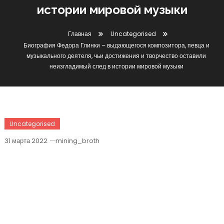
истории мировой музыки
Главная
Uncategorised
Биография Федора Глинки – выдающегося композитора, певца и
музыкального деятеля, чьи достижения и творчество оставили
неизгладимый след в истории мировой музыки
Uncategorised
31 марта 2022
mining_broth
Биография Федора Глинки –
Выдающегося Композитора, Певца И
Музыкального Деятеля, Чьи
Достижения И Творчество Оставили
Неизгладимый След В Истории