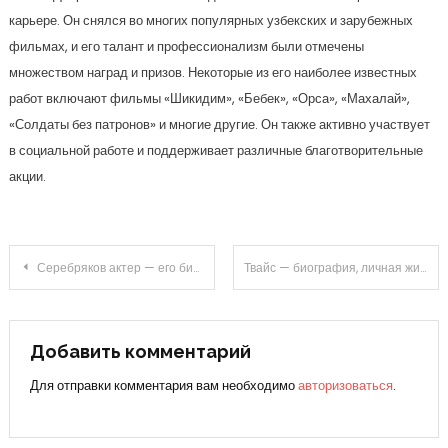
карьере. Он снялся во многих популярных узбекских и зарубежных
фильмах, и его талант и профессионализм были отмечены
множеством наград и призов. Некоторые из его наиболее известных
работ включают фильмы «Шикидим», «Бебек», «Орса», «Махалай»,
«Солдаты без патронов» и многие другие. Он также активно участвует
в социальной работе и поддерживает различные благотворительные
акции.
Навигация
Серебряков актер — его биография, достижения и фильмы — все, что вы хотели знать о знаменитом российском артисте
Твайс — биография, личная жизнь и успехи знаменитого исполнителя
по
записям
Добавить комментарий
Для отправки комментария вам необходимо
авторизоваться
.