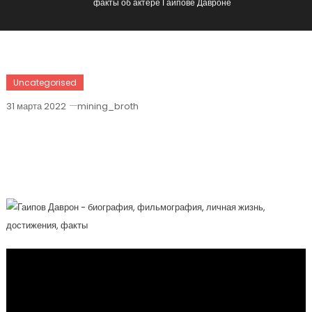
факты об актере Гаипове Давроне
Uncategorised
31 марта 2022
mining_broth
Биография, Фильмография, Личная
Жизнь, Достижения И Интересные
Факты Об Актере Гаипове Давроне