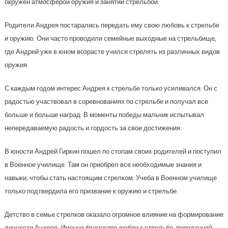
окружен атмосферой оружия и занятий стрельбой.
Родители Андрея постарались передать ему свою любовь к стрельбе
и оружию. Они часто проводили семейные выходные на стрельбище,
где Андрей уже в юном возрасте учился стрелять из различных видов
оружия.
С каждым годом интерес Андрея к стрельбе только усиливался. Он с
радостью участвовал в соревнованиях по стрельбе и получал все
больше и больше наград. В моменты победы мальчик испытывал
непередаваемую радость и гордость за свои достижения.
В юности Андрей Гиркин пошел по стопам своих родителей и поступил
в Военное училище. Там он приобрел все необходимые знания и
навыки, чтобы стать настоящим стрелком. Учеба в Военном училище
только подтвердила его призвание к оружию и стрельбе.
Детство в семье стрелков оказало огромное влияние на формирование
личности Андрея. Именно благодаря любви к стрельбе, переданной