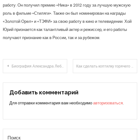
работу. Он получил премию «Ника» в 2012 году за лучшую мужскую
роль в фильме «Стиляги». Также он был номинирован на награды
«Золотой Орел» и «ТЭФИ» за свою работу в кино и телевидении. Хой
Юрий признается как талантливый актер и режиссер, и его работы
получают признание как в России, так и за рубежом.
Навигация
Биография Александра Лебедя — известного политика и героя России — от военной службы до лидерства в политике
Как сделать коптилку горячего копчения
по
записям
Добавить комментарий
Для отправки комментария вам необходимо
авторизоваться
.
Поиск