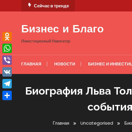
Перейти
Сейчас в тренде
к
содержимому
Бизнес и Благо
Инвестиционный Навигатор
Odnoklassniki
WhatsApp
ГЛАВНАЯ
НОВОСТИ
БИЗНЕС И ИНВЕСТИ
Viber
VK
Биография Льва Тол
Telegram
события
Отправить
Главная
Uncategorised
Био