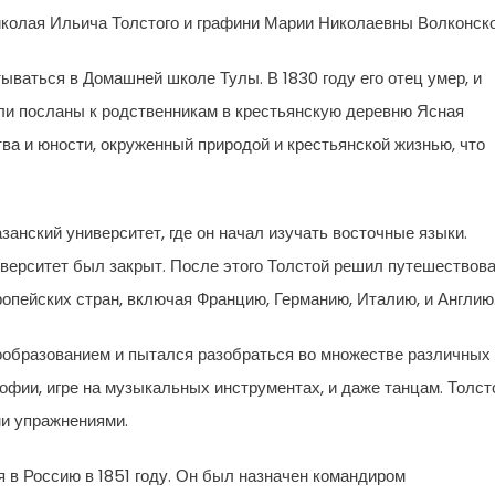
иколая Ильича Толстого и графини Марии Николаевны Волконско
тываться в Домашней школе Тулы. В 1830 году его отец умер, и
ыли посланы к родственникам в крестьянскую деревню Ясная
ва и юности, окруженный природой и крестьянской жизнью, что
азанский университет, где он начал изучать восточные языки.
ниверситет был закрыт. После этого Толстой решил путешествов
опейских стран, включая Францию, Германию, Италию, и Англию
ообразованием и пытался разобраться во множестве различных
офии, игре на музыкальных инструментах, и даже танцам. Толст
ми упражнениями.
 в Россию в 1851 году. Он был назначен командиром