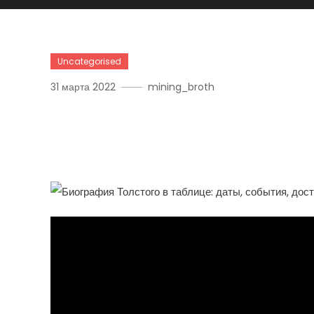
Uncategorised
31 марта 2022
mining_broth
Биография Льва Толстог
Значимые События И Н