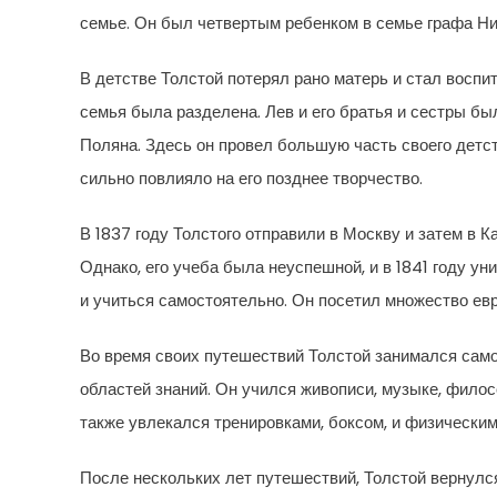
семье. Он был четвертым ребенком в семье графа Н
В детстве Толстой потерял рано матерь и стал воспи
семья была разделена. Лев и его братья и сестры б
Поляна. Здесь он провел большую часть своего детст
сильно повлияло на его позднее творчество.
В 1837 году Толстого отправили в Москву и затем в К
Однако, его учеба была неуспешной, и в 1841 году у
и учиться самостоятельно. Он посетил множество евр
Во время своих путешествий Толстой занимался сам
областей знаний. Он учился живописи, музыке, филос
также увлекался тренировками, боксом, и физически
После нескольких лет путешествий, Толстой вернулся