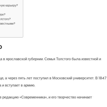
ную карьеру?
?
уре?
олстого?
известными?
о
а в ярославской губернии. Семья Толстого была известной и
е, а через пять лет поступил в Московский университет. В 1847
 и вступает в армию.
 в редакцию «Современника», и его творчество начинает