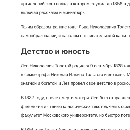
артиллерийского полка, в котором служил до 1856 год
включая рассказы и миниатюры.
Таким образом, ранние годы Льва Николаевича Толст
самообразовании, и началом его писательской карьер
Детство и юность
Лев Николаевич Толстой родился 9 сентября 1828 го
в семье графа Николая Ильича Толстого и его жены 
знатной и богатой, и Лев провел свое детство в роско
В 1837 году, после смерти матери, Лев был отправлен
филологии и чтению классических текстов, чем к офи
факультет Московского университета, но быстро поте
В 1851 году Толстой ушел в армию, где провел два го