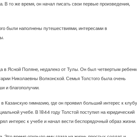
а. В то же время, он начал писать свои первые произведения,
ого были наполнены путешествиями, интересами в
ы.
да в Ясной Поляне, недалеко от Тулы. Он был четвертым ребен
Марии Николаевны Волконской. Семья Толстого была очень
ши и благополучии.
 в Казанскую гимназию, где он проявил больший интерес к клуб
циальной учебе. В 1844 году Толстой поступил на юридический
рял интерес к учебе и начал вести беспорядочный образ жизни.
да. Это время открыло ему глаза на жизнь простых солдат и