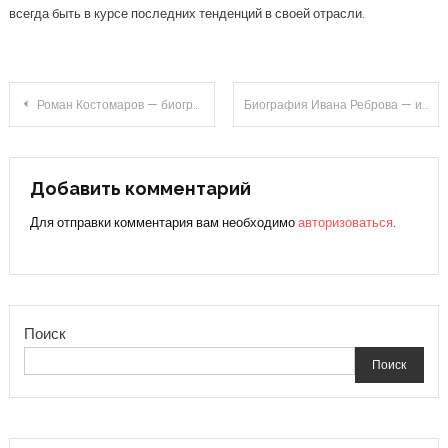
всегда быть в курсе последних тенденций в своей отрасли.
Навигация
Роман Костомаров — биография, личная жизнь, Википедия
Биография Ивана Реброва — история успеха и личного преодоления в футбольной карьере
по
записям
Добавить комментарий
Для отправки комментария вам необходимо
авторизоваться
.
Поиск
Поиск