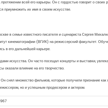
 протяжении всей его карьеры. Он с гордостью говорит о своих 
лся приумножить их имя в своем искусстве.
оскве в семье известного писателя и сценариста Сергея Михал
итут кинематографии (ВГИК) на режиссерский факультет. Обуч
ись в его дальнейшей карьере.
ами искусства. Он часто посещал концерты и выставки, увлека
ы оказали влияние на его творчество.
 Он снял множество фильмов, которые получили признание как в
режиссером, но и успешным продюсером и актером.
1967