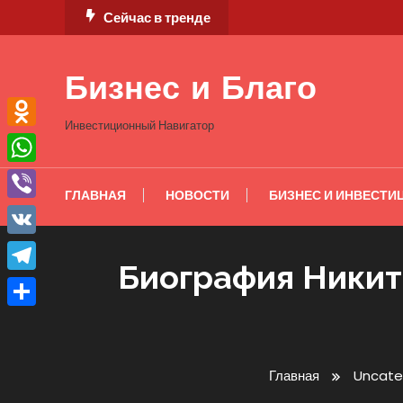
Перейти
Сейчас в тренде
к
содержимому
Бизнес и Благо
Инвестиционный Навигатор
Odnoklassniki
WhatsApp
ГЛАВНАЯ
НОВОСТИ
БИЗНЕС И ИНВЕСТИ
Viber
VK
Биография Никит
Telegram
Отправить
Главная
Uncate