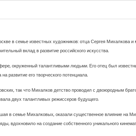
оскве в семье известных художников: отца Сергея Михалкова и
ительный вклад в развитие российского искусства.
фере, окруженный талантливыми людьми. Его отец был известны
на развитие его творческого потенциала.
вских, так что Михалков детство проводил с двоюродным брат
ывала двух талантливых режиссеров будущего.
ая в семье Михалковых, оказали существенное влияние на Миха
ляды, вдохновило на создание собственного уникального кинема