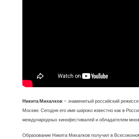
Никита Михалков
– знаменитый российский режиссер,
Москве. Сегодня его имя широко известно как в Росс
международных кинофестивалей и обладателем множ
Образование Никита Михалков получил в Всесоюзном