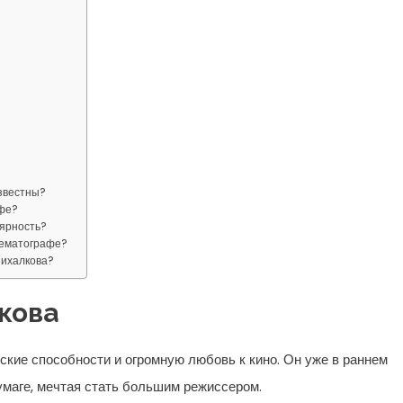
звестны?
афе?
ярность?
нематографе?
Михалкова?
кова
кие способности и огромную любовь к кино. Он уже в раннем
умаге, мечтая стать большим режиссером.