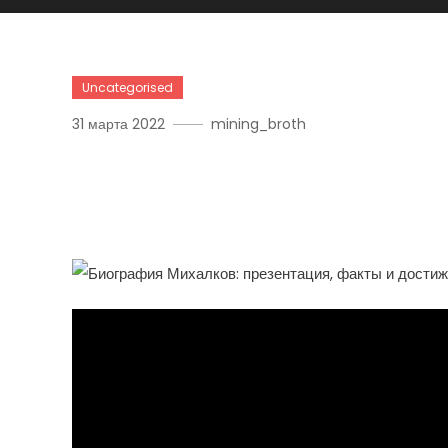
Uncategorised
31 марта 2022
mining_broth
Биография Никиты Миха
Мировых Достижений