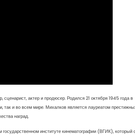
 сценарист, актер и продюсер. Родился 21 октября 1945 года в
ии, так и во всем мире. Михалков является лауреатом престижны
ества наград.
 государственном институте кинематографии (ВГИК), который 