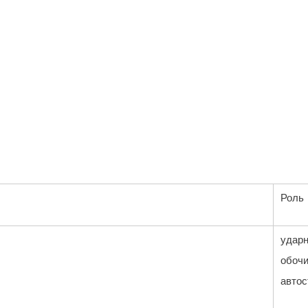
Роль
ударн
обоч
авто