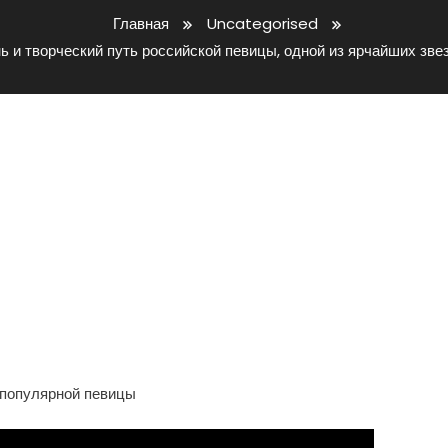
Главная
Uncategorised
ь и творческий путь российской певицы, одной из ярчайших зв
ельная Жизнь И Творческий
, Одной Из Ярчайших Звезд
ной Сцены