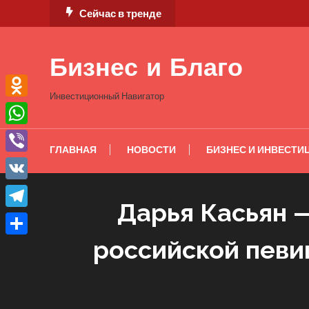
Перейти
Сейчас в тренде
к
содержимому
Бизнес и Благо
Инвестиционный Навигатор
Odnoklassniki
WhatsApp
ГЛАВНАЯ
НОВОСТИ
БИЗНЕС И ИНВЕСТИ
Viber
VK
Дарья Касьян —
Telegram
российской певи
Отправить