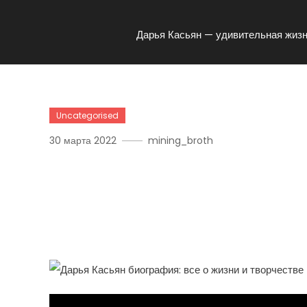
Дарья Касьян — удивительная жизн
Uncategorised
30 марта 2022
mining_broth
Дарья Касьян — Удивит
Путь Российской Певицы
Современной Музыкаль