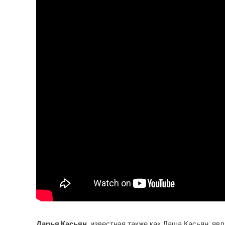
Дарья Касьян
, известная также как Даша Касьян, яв