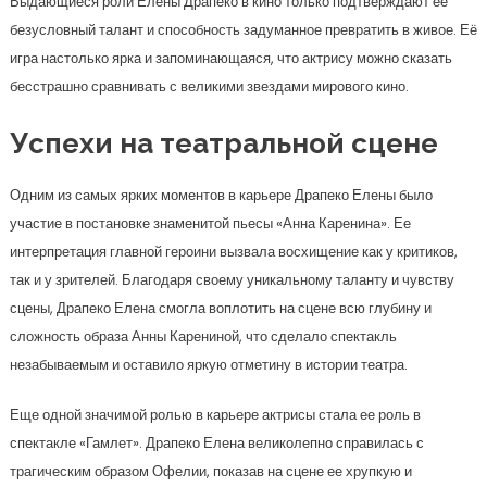
Выдающиеся роли Елены Драпеко в кино только подтверждают её
безусловный талант и способность задуманное превратить в живое. Её
игра настолько ярка и запоминающаяся, что актрису можно сказать
бесстрашно сравнивать с великими звездами мирового кино.
Успехи на театральной сцене
Одним из самых ярких моментов в карьере Драпеко Елены было
участие в постановке знаменитой пьесы «Анна Каренина». Ее
интерпретация главной героини вызвала восхищение как у критиков,
так и у зрителей. Благодаря своему уникальному таланту и чувству
сцены, Драпеко Елена смогла воплотить на сцене всю глубину и
сложность образа Анны Карениной, что сделало спектакль
незабываемым и оставило яркую отметину в истории театра.
Еще одной значимой ролью в карьере актрисы стала ее роль в
спектакле «Гамлет». Драпеко Елена великолепно справилась с
трагическим образом Офелии, показав на сцене ее хрупкую и