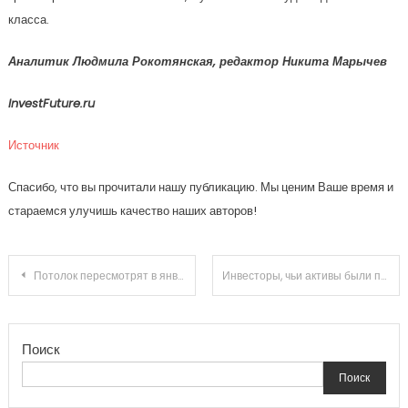
класса.
Аналитик Людмила Рокотянская, редактор Никита Марычев
InvestFuture.ru
Источник
Спасибо, что вы прочитали нашу публикацию. Мы ценим Ваше время и
стараемся улучишь качество наших авторов!
Навигация
Потолок пересмотрят в январе 2023 года
Инвесторы, чьи активы были переведены от одного брокера к другому из-за санкций, могут переплатить налоги | gkgorsia.ru
по
Поиск
записям
Поиск