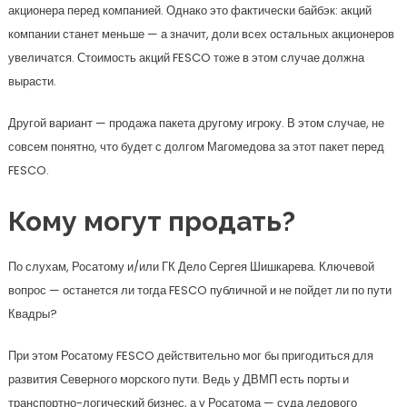
акционера перед компанией. Однако это фактически байбэк: акций
компании станет меньше — а значит, доли всех остальных акционеров
увеличатся. Стоимость акций FESCO тоже в этом случае должна
вырасти.
Другой вариант — продажа пакета другому игроку. В этом случае, не
совсем понятно, что будет с долгом Магомедова за этот пакет перед
FESCO.
Кому могут продать?
По слухам, Росатому и/или ГК Дело Сергея Шишкарева. Ключевой
вопрос — останется ли тогда FESCO публичной и не пойдет ли по пути
Квадры?
При этом Росатому FESCO действительно мог бы пригодиться для
развития Северного морского пути. Ведь у ДВМП есть порты и
транспортно-логический бизнес, а у Росатома — суда ледового