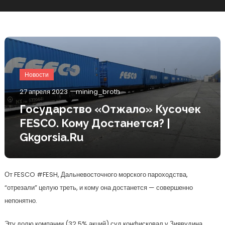
Новости
27 апреля 2023
mining_broth
Государство «отжало» Кусочек
FESCO. Кому Достанется? |
Gkgorsia.ru
От FESCO #FESH, Дальневосточного морского пароходства,
“отрезали” целую треть, и кому она достанется — совершенно
непонятно.
Эту долю компании (32,5% акций) суд конфисковал у Зиявудина