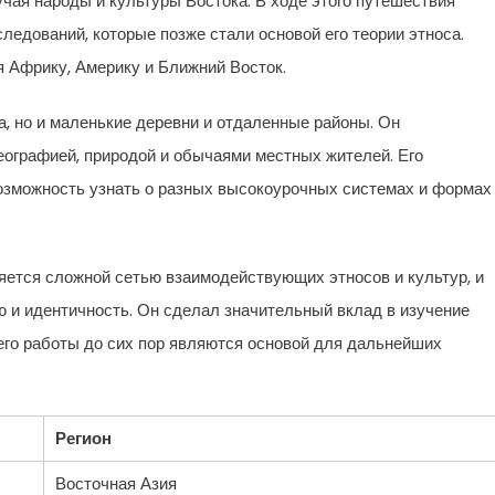
учая народы и культуры Востока. В ходе этого путешествия
едований, которые позже стали основой его теории этноса.
я Африку, Америку и Ближний Восток.
а, но и маленькие деревни и отдаленные районы. Он
географией, природой и обычаями местных жителей. Его
озможность узнать о разных высокоурочных системах и формах
ляется сложной сетью взаимодействующих этносов и культур, и
 и идентичность. Он сделал значительный вклад в изучение
 его работы до сих пор являются основой для дальнейших
Регион
Восточная Азия