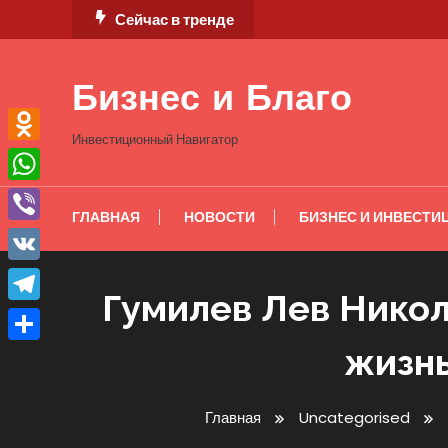
Перейти
Сейчас в тренде
к
содержимому
Бизнес и Благо
Инвестиционный Навигатор
Odnoklassniki
WhatsApp
ГЛАВНАЯ
НОВОСТИ
БИЗНЕС И ИНВЕСТИ
Viber
VK
Гумилев Лев Никол
Telegram
жизнь
Отправить
Главная
Uncategorised