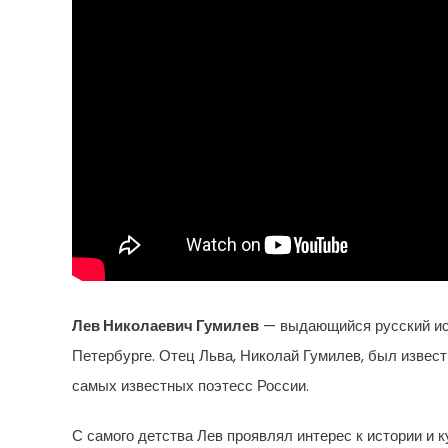
Лев Николаевич Гумилев
— выдающийся русский исто
Петербурге. Отец Льва, Николай Гумилев, был извест
самых известных поэтесс России.
С самого детства Лев проявлял интерес к истории и 