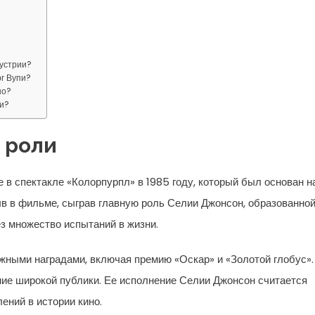
дустрии?
г Вупи?
но?
пи?
 роли
 в спектакле «Колорпурпл» в 1985 году, который был основан н
 в фильме, сыграв главную роль Селии Джонсон, образованно
 множество испытаний в жизни.
жными наградами, включая премию «Оскар» и «Золотой глобус».
ние широкой публики. Ее исполнение Селии Джонсон считается
ений в истории кино.