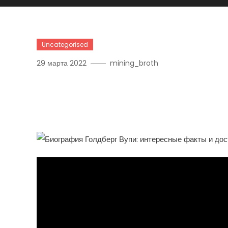
Uncategorised
29 марта 2022
mining_broth
История Успеха Вупи Го
Талантливой Актрисы Д