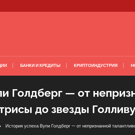
ЦИИ
БАНКИ И КРЕДИТЫ
КРИПТОИНДУСТРИЯ
Н
пи Голдберг — от неприз
трисы до звезды Голлив
История успеха Вупи Голдберг — от непризнанной талантлив