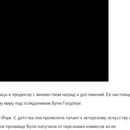
вица и продюсер с множеством наград и достижений. Ее настоящ
му миру под псевдонимом Вупи Голдберг.
-Йорк. С детства она проявляла талант к актерскому искусству 
вое прозвище Вупи получила от персонажа комиксов из ее