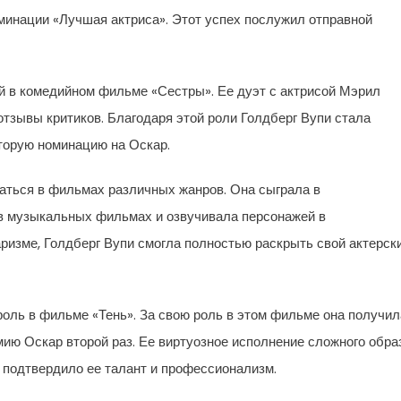
оминации «Лучшая актриса». Этот успех послужил отправной
й в комедийном фильме «Сестры». Ее дуэт с актрисой Мэрил
тзывы критиков. Благодаря этой роли Голдберг Вупи стала
торую номинацию на Оскар.
аться в фильмах различных жанров. Она сыграла в
 в музыкальных фильмах и озвучивала персонажей в
аризме, Голдберг Вупи смогла полностью раскрыть свой актерск
роль в фильме «Тень». За свою роль в этом фильме она получил
ию Оскар второй раз. Ее виртуозное исполнение сложного обра
и подтвердило ее талант и профессионализм.