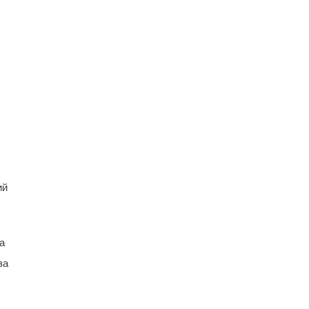
ий
а
за