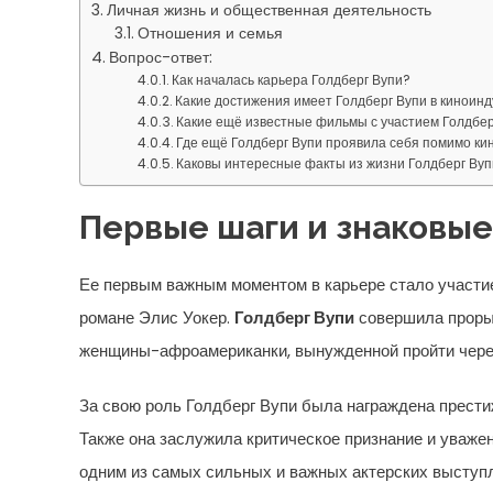
Личная жизнь и общественная деятельность
Отношения и семья
Вопрос-ответ:
Как началась карьера Голдберг Вупи?
Какие достижения имеет Голдберг Вупи в киноин
Какие ещё известные фильмы с участием Голдбер
Где ещё Голдберг Вупи проявила себя помимо ки
Каковы интересные факты из жизни Голдберг Ву
Первые шаги и знаковые
Ее первым важным моментом в карьере стало участие
романе Элис Уокер.
Голдберг Вупи
совершила прорыв
женщины-афроамериканки, вынужденной пройти через
За свою роль Голдберг Вупи была награждена прести
Также она заслужила критическое признание и уваже
одним из самых сильных и важных актерских выступл