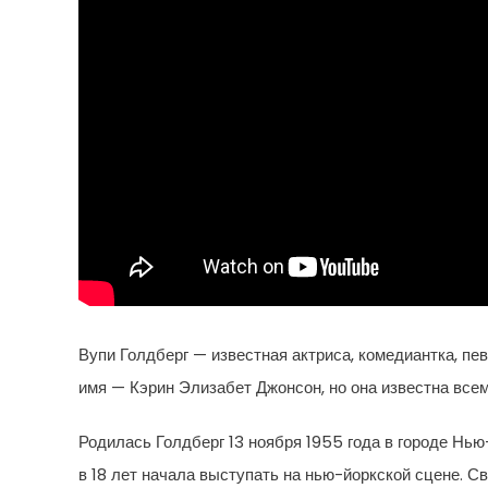
Вупи Голдберг — известная актриса, комедиантка, пе
имя — Кэрин Элизабет Джонсон, но она известна все
Родилась Голдберг 13 ноября 1955 года в городе Нью
в 18 лет начала выступать на нью-йоркской сцене. С