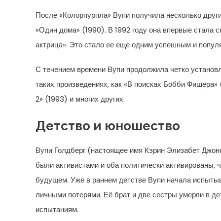
После «Колорпурпла» Вупи получила несколько други
«Один дома» (1990). В 1992 году она впервые стала
актрица». Это стало ее еще одним успешным и попу
С течением времени Вупи продолжила четко установл
таких произведениях, как «В поисках Бобби Фишера» 
2» (1993) и многих других.
Детство и юношество
Вупи Голдберг (настоящее имя Кэрин Элизабет Джонс
были активистами и оба политически активированы, ч
будущем. Уже в раннем детстве Вупи начала испытыв
личными потерями. Её брат и две сестры умерли в д
испытаниям.