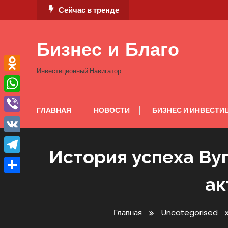
Перейти
Сейчас в тренде
к
содержимому
Бизнес и Благо
Инвестиционный Навигатор
Odnoklassniki
WhatsApp
ГЛАВНАЯ
НОВОСТИ
БИЗНЕС И ИНВЕСТИ
Viber
VK
История успеха Ву
Telegram
ак
Отправить
Главная
Uncategorised