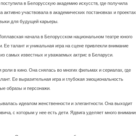
поступила в Белорусскую академию искусств, где получила
 активно участвовала в академических постановках и проектах
авыки для будущей карьеры.
оплавская начала в Белорусском национальном театре юного
и. Ее талант и уникальная игра на сцене привлекли внимание
й из самых известных и уважаемых актрис в Беларуси.
 роли в кино. Она снялась во многих фильмах и сериалах, где
лант. Ее выразительная игра и глубокая эмоциональность
ные образы и персонажи.
ывалась идеалом женственности и элегантности. Она выходит
ича, с которым у нее есть дети. Ядвига уделяет много внимани