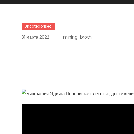
Uncategorised
31 марта 2022
mining_broth
История Успеха Ядвиг П
Детство, Невероятные 
Жизни