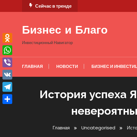
Перейти
Сейчас в тренде
к
содержимому
Бизнес и Благо
Инвестиционный Навигатор
Odnoklassniki
WhatsApp
ГЛАВНАЯ
НОВОСТИ
БИЗНЕС И ИНВЕСТИ
Viber
VK
История успеха Я
Telegram
невероятны
Отправить
Главная
Uncategorised
Исто