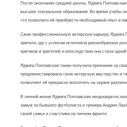
После окончания средней школы, Ядвига Поплавская 
высшее театральное образование. Во время учебы она
что позволило ей приобрести необходимый опыт и н
Свою профессиональную актерскую карьеру Ядвига П
зрителя, где с успехом исполняла разнообразные рол
критиков и зрителей, и впоследствии она стала одно
Ядвига Поплавская также получила признание за свои
продемонстрировала свою актерскую мастерство и та
позволяют ей прекрасно воплотить на экране различ
В личной жизни Ядвига Поплавская неоднократно наз
замуж за бывшего футболиста и тренера Андрея Лахов
своей семье и счастлива на личном фронте.