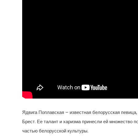
Ядвига Поплавская – известная белорусская певица, 
Брест. Ее талант и харизма принесли ей множество 
частью белорусской культуры.