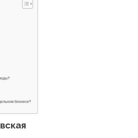
 моды?
одельном бизнесе?
вская