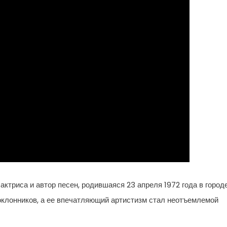
актриса и автор песен, родившаяся 23 апреля 1972 года в город
поклонников, а ее впечатляющий артистизм стал неотъемлемой