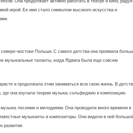
ехов. Она продолжает активно работать в театре и кино, радуя
ой игрой. Ее имя стало символом высокого искусства и
ами.
 северо-востоке Польши. С самого детства она проявила боль
 ее музыкальные таланты, когда Ядвига была еще совсем
зрасте и продолжала этим заниматься всю свою жизнь. В детст
, где она изучала теорию музыки, сольфеджио и композицию.
музыки, песнями и мелодиями. Она проводила много времени в
известные музыканты и композиторы. Они видели в ней большо
е развитие.