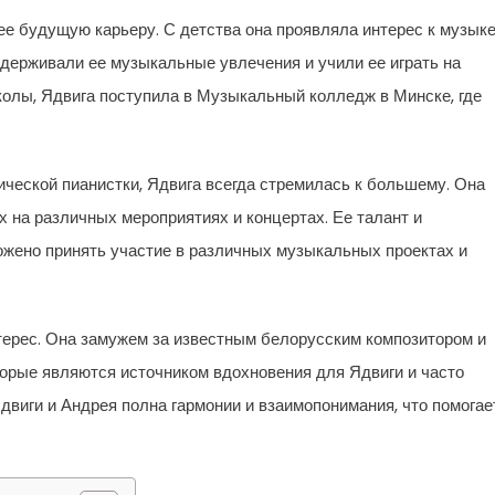
ее будущую карьеру. С детства она проявляла интерес к музыке
ддерживали ее музыкальные увлечения и учили ее играть на
олы, Ядвига поступила в Музыкальный колледж в Минске, где
ической пианистки, Ядвига всегда стремилась к большему. Она
х на различных мероприятиях и концертах. Ее талант и
ожено принять участие в различных музыкальных проектах и
терес. Она замужем за известным белорусским композитором и
торые являются источником вдохновения для Ядвиги и часто
двиги и Андрея полна гармонии и взаимопонимания, что помогае
.