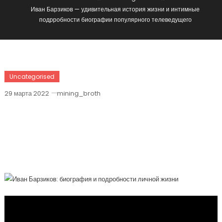
Иван Барзиков — удивительная история жизни и интимные
подрробности биографии популярного телеведущего
Uncategorised
29 марта 2022
mining_broth
Иван Барзиков — Удивительная
История Жизни И Интимные
Подрробности Биографии
Популярного Телеведущего