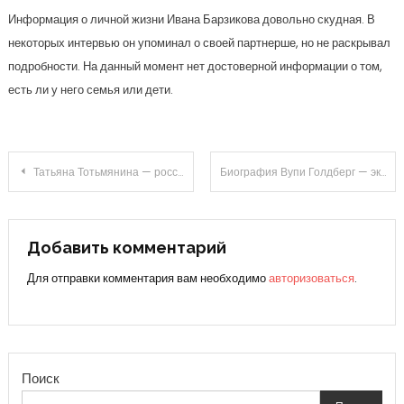
Информация о личной жизни Ивана Барзикова довольно скудная. В
некоторых интервью он упоминал о своей партнерше, но не раскрывал
подробности. На данный момент нет достоверной информации о том,
есть ли у него семья или дети.
Навигация
Татьяна Тотьмянина — российская фигуристка, чемпионка мира и Европы, звезда на льду с неповторимым стилем и талантом
Биография Вупи Голдберг — эксцентричная карьера, неподражаемая талантливость и интригующая личная жизнь
по
записям
Добавить комментарий
Для отправки комментария вам необходимо
авторизоваться
.
Поиск