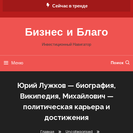
Перейти
Сейчас в тренде
к
содержимому
Бизнес и Благо
Инвестиционный Навигатор
Меню
Поиск
Юрий Лужков — биография,
Википедия, Михайлович —
политическая карьера и
достижения
Главная
Uncategorised