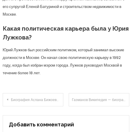
его супругой Еленой Батуриной и строительством недвижимости в
Москве.
Какая политическая карьера была у Юрия
Лужкова?
Юрий Лужков был российским политиком, который занимал высокие
должности в Москве. Он начал свою политическую карьеру в 1992
году, когда был избран мэром города. Лужков руководил Москвой в
течение более 18 лет.
Навигация
Биография Аслана Бижоева — история жизни и важнейшие достижения
Газманов Википедия — биография, достижения и популярные песни из репертуара российского певца
по
записям
Добавить комментарий