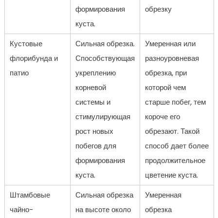
формирования
обрезку
куста.
Кустовые
Сильная обрезка.
Умеренная или
флорибунда и
Способствующая
разноуровневая
патио
укреплению
обрезка, при
корневой
которой чем
системы и
старше побег, тем
стимулирующая
короче его
рост новых
обрезают. Такой
побегов для
способ дает более
формирования
продолжительное
куста.
цветение куста.
Штамбовые
Сильная обрезка
Умеренная
чайно-
на высоте около
обрезка