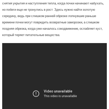
снятия укрытия и наступления тепла, когда почки начинают набухать,
но побеги еще не тронулись в рост. Здесь нужно найти золотую
середину, ведь при слишком ранней обрезке лопнувшие раньше
времени почки могут повредить возвратные заморозки, а слишком
поздняя обрезка, когда уже началось сокодвижение, ослабляет куст,
который теряет питательные вещества.