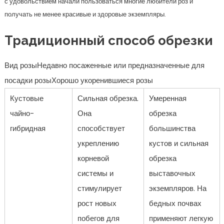
с удовольствием начали пользоваться многие любители роз и
получать не менее красивые и здоровые экземпляры.
Традиционный способ обрезки
Вид розыНедавно посаженные или предназначенные для
посадки розыХорошо укоренившиеся розы
Кустовые
Сильная обрезка.
Умеренная
чайно-
Она
обрезка
гибридная
способствует
большинства
укреплению
кустов и сильная
корневой
обрезка
системы и
выставочных
стимулирует
экземпляров. На
рост новых
бедных почвах
побегов для
применяют легкую