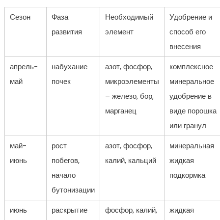
Сезон
Фаза
Необходимый
Удобрение и
развития
элемент
способ его
внесения
апрель-
набухание
азот, фосфор,
комплексное
май
почек
микроэлементы
минеральное
– железо, бор,
удобрение в
марганец
виде порошка
или гранул
май-
рост
азот, фосфор,
минеральная
июнь
побегов,
калий, кальций
жидкая
начало
подкормка
бутонизации
июнь
раскрытие
фосфор, калий,
жидкая