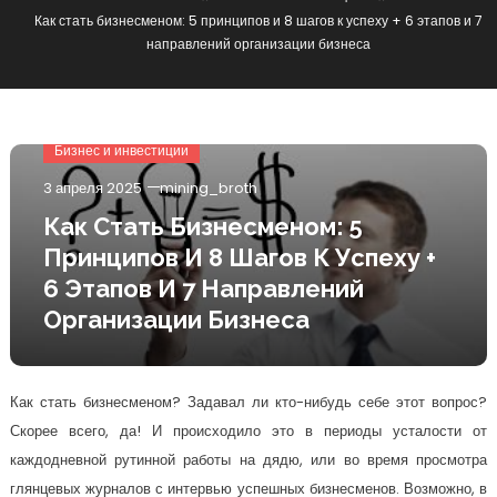
Как стать бизнесменом: 5 принципов и 8 шагов к успеху + 6 этапов и 7
направлений организации бизнеса
Бизнес и инвестиции
3 апреля 2025
mining_broth
Как Стать Бизнесменом: 5
Принципов И 8 Шагов К Успеху +
6 Этапов И 7 Направлений
Организации Бизнеса
Как стать бизнесменом? Задавал ли кто-нибудь себе этот вопрос?
Скорее всего, да! И происходило это в периоды усталости от
каждодневной рутинной работы на дядю, или во время просмотра
глянцевых журналов с интервью успешных бизнесменов. Возможно, в