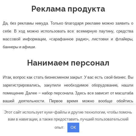
Реклама продукта
Да, без рекламы никуда. Только благодаря рекламе можно заявить о
себе. В ход можно использовать все: всемирную паутину, средства
массовой информации, «сарафанное радио», листовки и флайеры,
баннеры и афиши.
Нанимаем персонал
Итак, вопрос как стать бизнесменом закрыт. У вас есть свой бизнес. Вы
зарегистрировались, закупили необходимое оборудование, нашли
помещение. Далее – набор персонала. Здесь все зависит от масштаба
вашей деятельности. Первое время можно вообще обойтись
собственными силами, тем более, если речь идет об обычном
Этот сайт использует куки-файлы и другие технологии, чтобы помочь
магазине. Члены вашей семьи могут встать за прилавок, убрать
вам в навигации, а также предоставить лучший пользовательский
помещение или сыграть роль охранника.
опыт.
OK