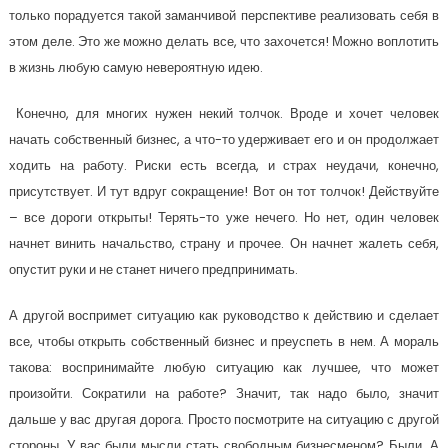
только порадуется такой заманчивой перспективе реализовать себя в
этом деле. Это же можно делать все, что захочется! Можно воплотить
в жизнь любую самую невероятную идею.
Конечно, для многих нужен некий толчок. Вроде и хочет человек
начать собственный бизнес, а что-то удерживает его и он продолжает
ходить на работу. Риски есть всегда, и страх неудачи, конечно,
присутствует. И тут вдруг сокращение! Вот он тот толчок! Действуйте
– все дороги открыты! Терять-то уже нечего. Но нет, один человек
начнет винить начальство, страну и прочее. Он начнет жалеть себя,
опустит руки и не станет ничего предпринимать.
А другой воспримет ситуацию как руководство к действию и сделает
все, чтобы открыть собственный бизнес и преуспеть в нем. А мораль
такова: воспринимайте любую ситуацию как лучшее, что может
произойти. Сократили на работе? Значит, так надо было, значит
дальше у вас другая дорога. Просто посмотрите на ситуацию с другой
стороны. У вас были мысли стать свободным бизнесменом? Были. А