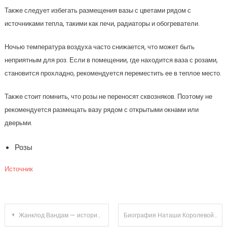
Также следует избегать размещения вазы с цветами рядом с
источниками тепла, такими как печи, радиаторы и обогреватели.
Ночью температура воздуха часто снижается, что может быть
неприятным для роз. Если в помещении, где находится ваза с розами,
становится прохладно, рекомендуется переместить ее в теплое место.
Также стоит помнить, что розы не переносят сквозняков. Поэтому не
рекомендуется размещать вазу рядом с открытыми окнами или
дверьми.
Розы
Источник
Навигация
Жанклод Вандам — история жизни и вершины карьеры голливудской звезды
Биография Наташи Королевой — все о знаменитой певице на Википедии