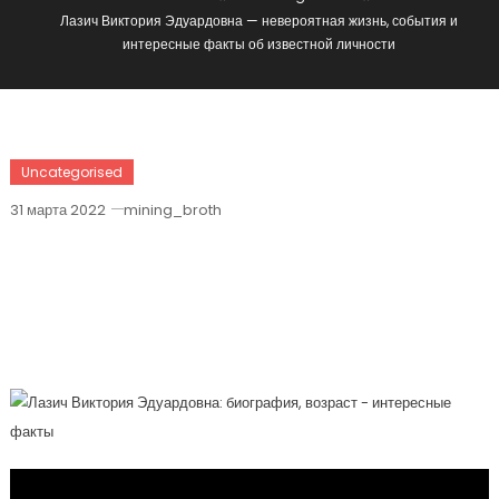
Лазич Виктория Эдуардовна — невероятная жизнь, события и
интересные факты об известной личности
Uncategorised
31 марта 2022
mining_broth
Лазич Виктория Эдуардовна —
Невероятная Жизнь, События И
Интересные Факты Об Известной
Личности