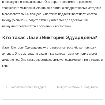
инновационного образования. Она верит в значимость развития
творческого мышления учащихся и активно внедряет новые методики
в образовательный процесс. Она также поддерживает партнерство
между учениками, родителями и учителями для достижения
наилучших результатов в обучении и воспитании.
Кто такая Лазич Виктория Эдуардовна?
Лазич Виктория Эдуардовна — это известная российская певица и
актриса. Она выступает в различных жанрах, таких как поп-музыка,
джаз и блюз. Она также известна своими успешными ролями в театре и
кино.
Навигация
Биография сестер Федоровых — захватывающая история двух выдающихся художниц и их влияние на мировое искусство
Мишустин Михаил Владимирович — биография Википедия — детство, карьера, политика, достижения
по