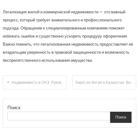
Легализация жилой и коммерческой недвижимости — это важный
процесс, который требует внимательного и профессионального
подхода. Обращение к специализированным компаниям поможет
избежать ошибок и существенно ускорить процедуру оформления.
Важно помнить, что легализованная недвижимость предоставляет её
владельцам уверенность в правовой защищенности и возможность
беспрепятственного использования имущества.
Навигация
Недвижимость в ОАЭ: Руководство по Покупке и Инвестированию
Карго из Китая в Казахстан: Возможности и Преимущества
по
Поиск
записям
Поиск