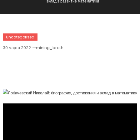
вклад в развитие математики
Uncategorised
30 марта 2022
mining_broth
Лобачевский Николай — Жизнь,
Научные Труды И Непревзойденный
Вклад В Развитие Математики