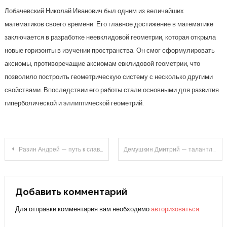
Лобачевский Николай Иванович был одним из величайших
математиков своего времени. Его главное достижение в математике
заключается в разработке неевклидовой геометрии, которая открыла
новые горизонты в изучении пространства. Он смог сформулировать
аксиомы, противоречащие аксиомам евклидовой геометрии, что
позволило построить геометрическую систему с несколько другими
свойствами. Впоследствии его работы стали основными для развития
гиперболической и эллиптической геометрий.
Навигация
Разин Андрей — путь к славе — биография и личная жизнь известного спортсмена
Демушкин Дмитрий — талантливый спортсмен, исследователь и активист — незаурядная биография, впечатляющие достижения и удивительные факты
по
записям
Добавить комментарий
Для отправки комментария вам необходимо
авторизоваться
.