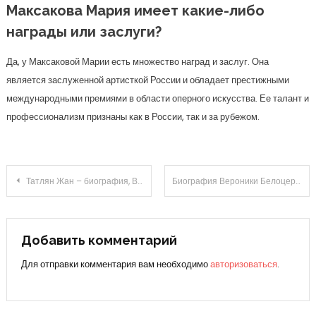
Максакова Мария имеет какие-либо
награды или заслуги?
Да, у Максаковой Марии есть множество наград и заслуг. Она
является заслуженной артисткой России и обладает престижными
международными премиями в области оперного искусства. Ее талант и
профессионализм признаны как в России, так и за рубежом.
Навигация
Татлян Жан – биография, Википедия, достижения, фото — инновационный бизнесмен и основатель успешных стартапов
Биография Вероники Белоцерковской Борисовны — путь от скромной студентки до великолепных достижений в карьере
по
записям
Добавить комментарий
Для отправки комментария вам необходимо
авторизоваться
.