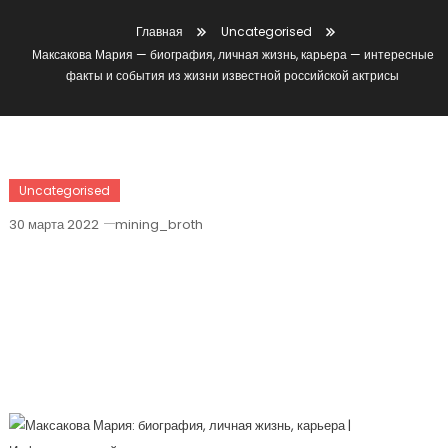
Главная
Uncategorised
Максакова Мария — биография, личная жизнь, карьера — интересные
факты и события из жизни известной российской актрисы
Uncategorised
30 марта 2022
mining_broth
Максакова Мария — Биография,
Личная Жизнь, Карьера —
Интересные Факты И События Из
Жизни Известной Российской
Актрисы