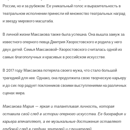
России, но и за рубежом. Ее уникальный голос и выразительность в
театральном исполнении принесли ей множество театральных наград
и звезду мирового масштаба.
В личной жизни Максакова также была успешна. Она вышла замуж за
известного оперного певца Дмитрия Хворостовского и родила у него
двух детей. Семья Максаковой-Хворостовского считалась одной из
самых благополучных и красивых в российском искусстве.
В 2017 году Максакова потеряла своего мужа, что стало большой
трагедией для нее. Однако, она продолжила свою творческую карьеру
и до сих пор радует поклонников своими выступлениями на различных
сценах мира.
Максакова Мария — яркая и талантливая личность, которая
оставила свой след в истории оперного искусства. Ее биография и
карьера впечатляют, а ее музыкальные достижения оставляют
глубокий след в сердцах зрителей и слушателей.