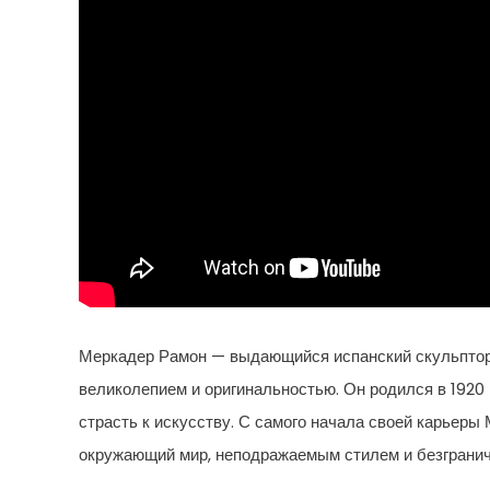
Меркадер Рамон — выдающийся испанский скульптор, 
великолепием и оригинальностью. Он родился в 1920 
страсть к искусству. С самого начала своей карьеры
окружающий мир, неподражаемым стилем и безгранич