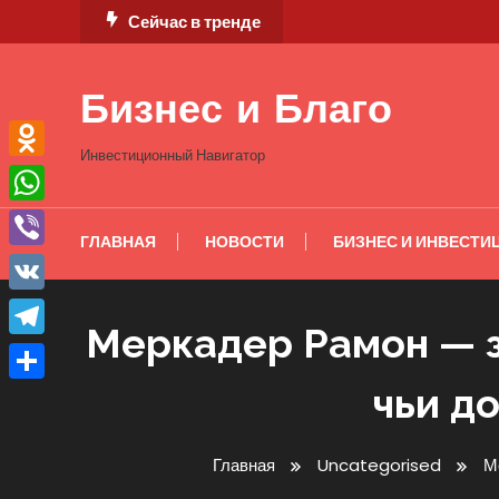
Перейти
Сейчас в тренде
к
содержимому
Бизнес и Благо
Инвестиционный Навигатор
Odnoklassniki
WhatsApp
ГЛАВНАЯ
НОВОСТИ
БИЗНЕС И ИНВЕСТИ
Viber
VK
Меркадер Рамон — з
Telegram
чьи д
Отправить
Главная
Uncategorised
М