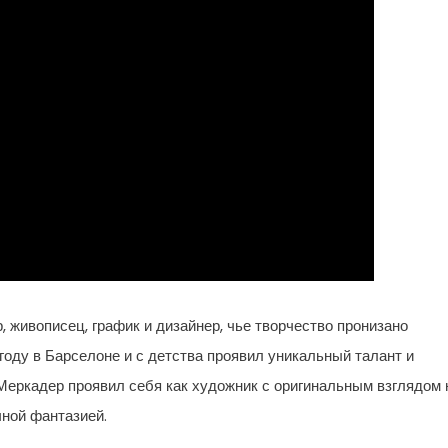
живописец, график и дизайнер, чье творчество пронизано
году в Барселоне и с детства проявил уникальный талант и
 Меркадер проявил себя как художник с оригинальным взглядом 
ной фантазией.