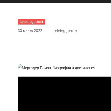
Uncategorised
30 марта 2022
mining_broth
Меркадер Рамон — Знам
Коммунист, Чьи Достиж