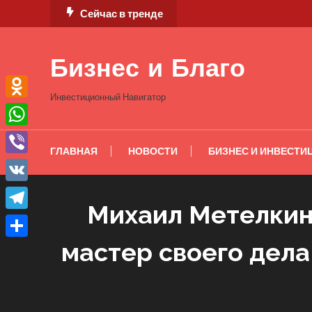
Перейти
Сейчас в тренде
к
содержимому
Бизнес и Благо
Инвестиционный Навигатор
Odnoklassniki
WhatsApp
ГЛАВНАЯ
НОВОСТИ
БИЗНЕС И ИНВЕСТИ
Viber
VK
Михаил Метелкин
Telegram
мастер своего дела
Отправить