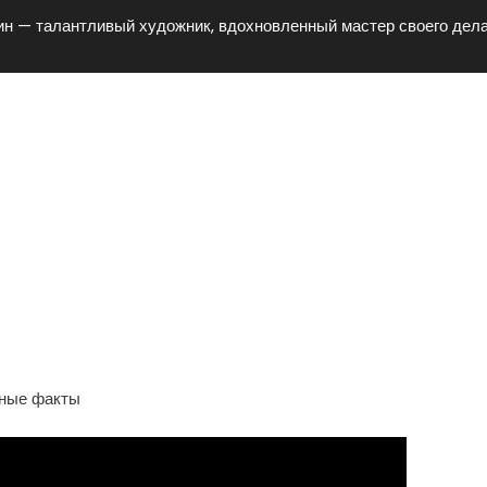
н — талантливый художник, вдохновленный мастер своего дела
антливый Художник,
воего Дела — Его Биография
ные Факты