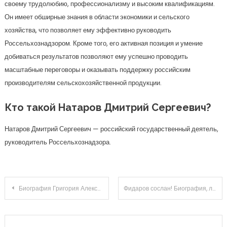
своему трудолюбию, профессионализму и высоким квалификациям.
Он имеет обширные знания в области экономики и сельского
хозяйства, что позволяет ему эффективно руководить
Россельхознадзором. Кроме того, его активная позиция и умение
добиваться результатов позволяют ему успешно проводить
масштабные переговоры и оказывать поддержку российским
производителям сельскохозяйственной продукции.
Кто такой Натаров Дмитрий Сергеевич?
Натаров Дмитрий Сергеевич — российский государственный деятель,
руководитель Россельхознадзора.
Навигация
Биография Григория Александровича Потемкина — выдающаяся фигура и великие достижения в истории России
Фидаров сослан! Биография, личная жизнь и загадки политической карьеры главного оппозиционера
по