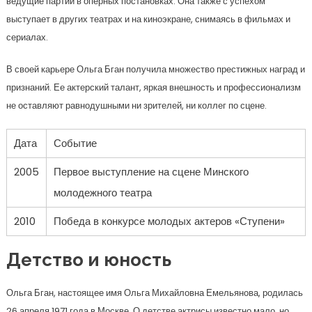
ведущие партии в оперных постановках. Она также с успехом
выступает в других театрах и на киноэкране, снимаясь в фильмах и
сериалах.
В своей карьере Ольга Бган получила множество престижных наград и
признаний. Ее актерский талант, яркая внешность и профессионализм
не оставляют равнодушными ни зрителей, ни коллег по сцене.
Дата
Событие
2005
Первое выступление на сцене Минского
молодежного театра
2010
Победа в конкурсе молодых актеров «Ступени»
Детство и юность
Ольга Бган, настоящее имя Ольга Михайловна Емельянова, родилась
26 апреля 1971 года в Москве. О детстве актрисы известно мало, но