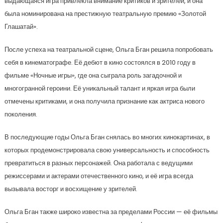
выдающаяся игра привлекла внимание критиков и зрителей, и она
была номинирована на престижную театральную премию «Золотой
Глашатай».
После успеха на театральной сцене, Ольга Бган решила попробовать
себя в кинематографе. Её дебют в кино состоялся в 2010 году в
фильме «Ночные игры», где она сыграла роль загадочной и
многогранной героини. Её уникальный талант и яркая игра были
отмечены критиками, и она получила признание как актриса нового
поколения.
В последующие годы Ольга Бган снялась во многих кинокартинах, в
которых продемонстрировала свою универсальность и способность
превратиться в разных персонажей. Она работала с ведущими
режиссерами и актерами отечественного кино, и её игра всегда
вызывала восторг и восхищение у зрителей.
Ольга Бган также широко известна за пределами России — её фильмы