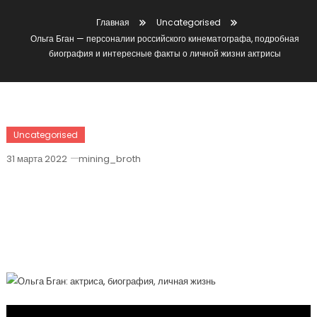
Главная
Uncategorised
Ольга Бган — персоналии российского кинематографа, подробная
биография и интересные факты о личной жизни актрисы
Uncategorised
31 марта 2022
mining_broth
Ольга Бган — Персоналии
Российского Кинематографа,
Подробная Биография И Интересные
Факты О Личной Жизни Актрисы