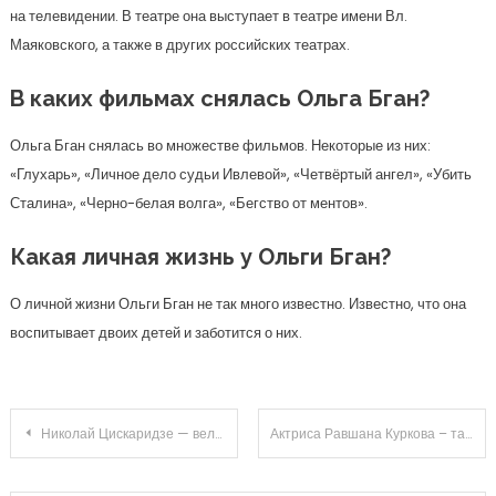
на телевидении. В театре она выступает в театре имени Вл.
Маяковского, а также в других российских театрах.
В каких фильмах снялась Ольга Бган?
Ольга Бган снялась во множестве фильмов. Некоторые из них:
«Глухарь», «Личное дело судьи Ивлевой», «Четвёртый ангел», «Убить
Сталина», «Черно-белая волга», «Бегство от ментов».
Какая личная жизнь у Ольги Бган?
О личной жизни Ольги Бган не так много известно. Известно, что она
воспитывает двоих детей и заботится о них.
Навигация
Николай Цискаридзе — великий балетный мастер — биография, знания и страсть к искусству, секреты личной жизни
Актриса Равшана Куркова – талантливая звезда солнечного кино — биография, яркая карьера, впечатляющие достижения
по