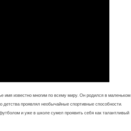
е имя известно многим по всему миру. Он родился в маленьком
ого детства проявлял необычайные спортивные способности.
футболом и уже в школе сумел проявить себя как талантливый