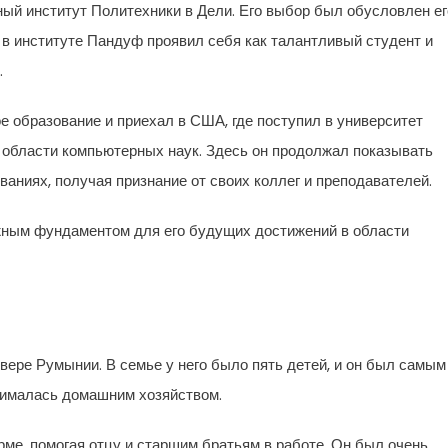
ый институт Политехники в Дели. Его выбор был обусловлен ег
 в институте Пандуф проявил себя как талантливый студент и
.
 образование и приехал в США, где поступил в университет
 области компьютерных наук. Здесь он продолжал показывать
аниях, получая признание от своих коллег и преподавателей.
жным фундаментом для его будущих достижений в области
ере Румынии. В семье у него было пять детей, и он был самым
ималась домашним хозяйством.
ме, помогая отцу и старшим братьям в работе. Он был очень