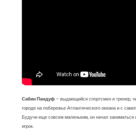
Сабин Пандуф
– выдающийся спортсмен и тренер, чь
городе на побережье Атлантического океана и с сам
Будучи еще совсем маленьким, он начал заниматься 
игрок.