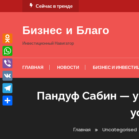
Перейти
Сейчас в тренде
к
содержимому
Бизнес и Благо
Инвестиционный Навигатор
Odnoklassniki
WhatsApp
ГЛАВНАЯ
НОВОСТИ
БИЗНЕС И ИНВЕСТИ
Viber
VK
Пандуф Сабин — у
Telegram
у
Отправить
Главная
Uncategorised