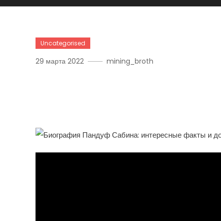
Uncategorised
29 марта 2022
mining_broth
Пандуф Сабин — Увлека
Выдающиеся Успехи И 