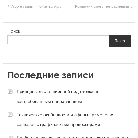
Навигация
Apple удалит Twitter из AppStore. Как тебе такое, Илон Маск?
Компании смогут не раскрывать отчетность до июля 2023 года
по
Поиск
записям
Поиск
Последние записи
Принципы дистанционной подготовки по
востребованным направлениям
Технические особенности и сферы применения
серверов с графическими процессорами
Подбор древесины по цвету, учет наличия на складе и