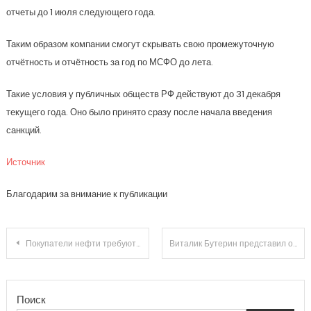
отчеты до 1 июля следующего года.
Таким образом компании смогут скрывать свою промежуточную
отчётность и отчётность за год по МСФО до лета.
Такие условия у публичных обществ РФ действуют до 31 декабря
текущего года. Оно было принято сразу после начала введения
санкций.
Источник
Благодарим за внимание к публикации
Навигация
Покупатели нефти требуют всё больших скидок
Виталик Бутерин представил обновленную дорожную карту Ethereum
по
Поиск
записям