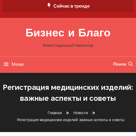
Перейти
Сейчас в тренде
к
содержимому
Бизнес и Благо
Инвестиционный Навигатор
Меню
Поиск
Регистрация медицинских изделий:
важные аспекты и советы
Новости
Главная
Новости
6 мая 2025
mining_broth
Регистрация медицинских изделий: важные аспекты и советы
Регистрация Медицинских
Изделий: Важные Аспекты И