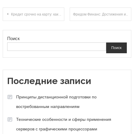
Навигация
Кредит срочно на карту: как быстро получить деньги без отказа?
Фридом Финанс: Достижения и Новые Горизонты
по
Поиск
записям
Поиск
Последние записи
Принципы дистанционной подготовки по
востребованным направлениям
Технические особенности и сферы применения
серверов с графическими процессорами