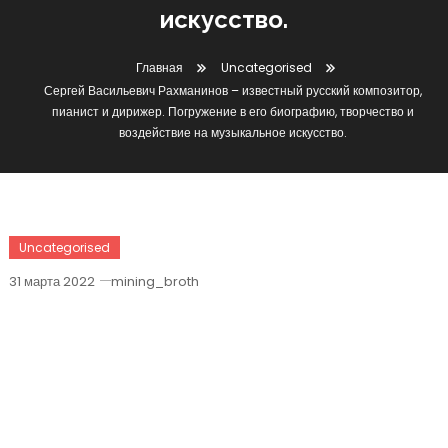
искусство.
Главная
Uncategorised
Сергей Васильевич Рахманинов – известный русский композитор,
пианист и дирижер. Погружение в его биографию, творчество и
воздействие на музыкальное искусство.
Uncategorised
31 марта 2022
mining_broth
Сергей Васильевич Рахманинов –
Известный Русский Композитор,
Пианист И Дирижер. Погружение В
Его Биографию, Творчество И
Воздействие На Музыкальное