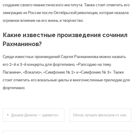
создание своего пианистического института. Также стоит отметить его
эмиграцию из России после Октябрьской революции, которая оказала
огромное влияние на его жизнь и творчество.
Какие известные произведения сочинил
Рахманинов?
Среди известных произведений Сергея Рахманинова можно назвать
его 2-й и 3-й концерты для фортепиано, «Рапсодию на тему
Паганини», «Вокализ», «Симфонию № 2» и «Симфонию № 3». Также
стоит отметить его вокальные циклы и многочисленные прелюдии для
фортепиано.
Навигация
Дунаев Данила — удивительная жизнь и знаменитые достижения
Обзор лучших фильтров от накипи для бойлеров, котлов и стиральных машин
по