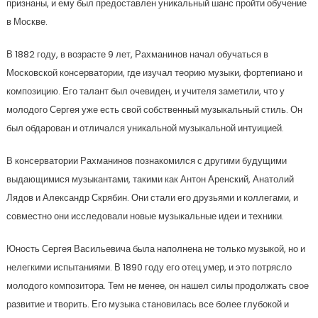
признаны, и ему был предоставлен уникальный шанс пройти обучение
в Москве.
В 1882 году, в возрасте 9 лет, Рахманинов начал обучаться в
Московской консерватории, где изучал теорию музыки, фортепиано и
композицию. Его талант был очевиден, и учителя заметили, что у
молодого Сергея уже есть свой собственный музыкальный стиль. Он
был обдарован и отличался уникальной музыкальной интуицией.
В консерватории Рахманинов познакомился с другими будущими
выдающимися музыкантами, такими как Антон Аренский, Анатолий
Лядов и Александр Скрябин. Они стали его друзьями и коллегами, и
совместно они исследовали новые музыкальные идеи и техники.
Юность Сергея Васильевича была наполнена не только музыкой, но и
нелегкими испытаниями. В 1890 году его отец умер, и это потрясло
молодого композитора. Тем не менее, он нашел силы продолжать свое
развитие и творить. Его музыка становилась все более глубокой и