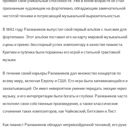
проявил свои уникальные способности. Уже в юном возрасте он стал
признанным чудовищем на фортепиано, обладающим замечательной
чистотой техники и потрясающей музыкальной выразительностью.
В 1892 году Рахманинов выпустил свой первый альбом с пьесами для
фортепиано. Этот альбом поставил его на карту мировой музыкальной
сцены и принес бесспорный успех композитору в качестве пианиста.
Критики и публика были поражены его игрой и стильной трактовкой
музыки.
В течение своей карьеры Рахманинов дал множество концертов по
всему миру, включая Европу и США. Его игра была запоминающейся и
захватывающей. Он имел невероятное умение передать эмоции через
музыку, и его интерпретации были богаты и глубоки. Рахманинов часто
исполнял свои собственные произведения, а также классические
сочинения таких композиторов, как Чайковский, Бетховен и Лист.
Как пианист Рахманинов обладал непревзойденной техникой, его руки