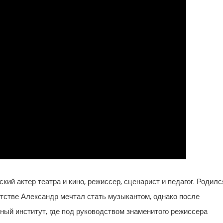
ий актер театра и кино, режиссер, сценарист и педагог. Родилс
детстве Александр мечтал стать музыкантом, однако после
ный институт, где под руководством знаменитого режиссера