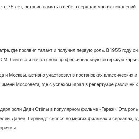
сте 75 лет, оставив память о себе в сердцах многих поколений
тре, где проявил талант и получил первую роль. В 1955 году он
О.М. Лейтеса и начал свою профессиональную актёрскую карьер
а и Москвы, активно участвовал в постановках классических и
р имени Моссовета, где с успехом играл в репертуаре различных
даря роли Дяди Стёпы в популярном фильме «Гараж». Эта роль
елей. Далее Ширвиндт снялся во многих фильмах и сериалах, гд
харизмы.