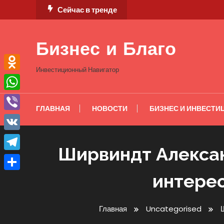
Перейти
Сейчас в тренде
к
содержимому
Бизнес и Благо
Инвестиционный Навигатор
Odnoklassniki
WhatsApp
ГЛАВНАЯ
НОВОСТИ
БИЗНЕС И ИНВЕСТИ
Viber
VK
Ширвиндт Алексан
Telegram
интерес
Отправить
Главная
Uncategorised