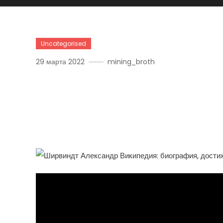
Uncategorised
29 марта 2022
mining_broth
Ширвиндт Александр Ви
Достижения И Интересн
Актере