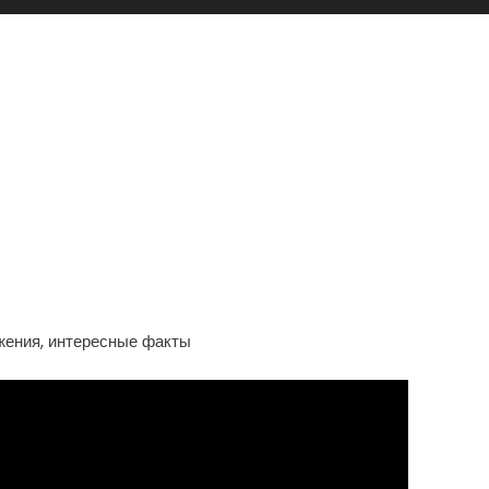
кипедия — Биография,
ые Факты О Знаменитом