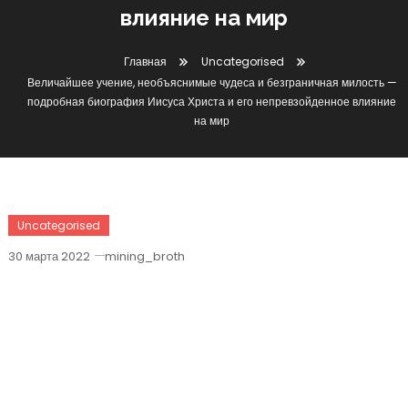
влияние на мир
Главная
Uncategorised
Величайшее учение, необъяснимые чудеса и безграничная милость —
подробная биография Иисуса Христа и его непревзойденное влияние
на мир
Uncategorised
30 марта 2022
mining_broth
Величайшее Учение, Необъяснимые
Чудеса И Безграничная Милость —
Подробная Биография Иисуса Христа
И Его Непревзойденное Влияние На
Мир