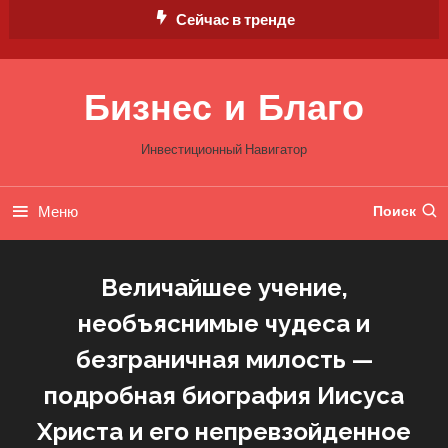
Перейти
Сейчас в тренде
к
содержимому
Бизнес и Благо
Инвестиционный Навигатор
Меню
Поиск
Величайшее учение,
необъяснимые чудеса и
безграничная милость —
подробная биография Иисуса
Христа и его непревзойденное