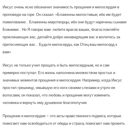
Иисус очень ясно обозначил значимость прощения и милосердия в
проповеди на горе. Он сказал: «Блаженны милостивые, ибо им будет
помилование… Блаженны миротворцы, ибо они будут наречены сынами
Божиими… Но Я говорю вам: любите врагов ваших, благословляйте
проклинающих вас, делайте добро ненавидящим вас и молитесь за
притесняющих вас… Будьте милосерды, как Отец ваш милосерд к
вам».
Иисус не только учил прощать и быть милосердным, но и сам
примерно поступал. Его жизнь наполнена множеством простых и
значимых моментов прощения и милосердия. Например, когда Иисус
простил грешницу, омывшую его ноги своими слезами и утрло ее
волосами, он показал, что любовь и прощение могут изменить
человека и вернуть ему душевное благополучие.
Прощение и милосердие – это акты нравственного подвига, которые
помогают нам освободиться от обиды и страха, помогают нам прожить