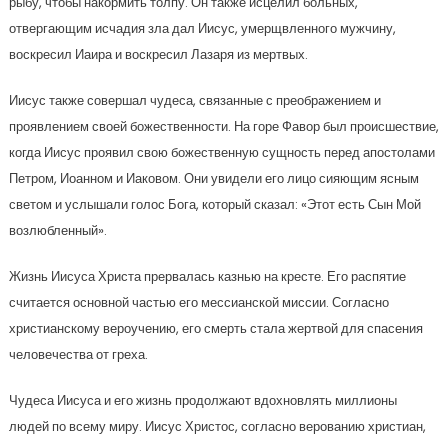
рыбу, чтобы накормить толпу. Он также исцелил больных,
отвергающим исчадия зла дал Иисус, умерщвленного мужчину,
воскресил Иаира и воскресил Лазаря из мертвых.
Иисус также совершал чудеса, связанные с преображением и
проявлением своей божественности. На горе Фавор был происшествие,
когда Иисус проявил свою божественную сущность перед апостолами
Петром, Иоанном и Иаковом. Они увидели его лицо сияющим ясным
светом и услышали голос Бога, который сказал: «Этот есть Сын Мой
возлюбленный».
Жизнь Иисуса Христа прервалась казнью на кресте. Его распятие
считается основной частью его мессианской миссии. Согласно
христианскому вероучению, его смерть стала жертвой для спасения
человечества от греха.
Чудеса Иисуса и его жизнь продолжают вдохновлять миллионы
людей по всему миру. Иисус Христос, согласно верованию христиан,