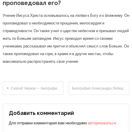
проповедовал его?
Учение Иисуса Христа основывалось на любви к Богу и к ближнему. Он
проповедовал о необходимости прощения, милосердия и
справедливости. Он также учил о царстве небесном и призывал людей
жить по Божьим заповедям. Иисус проводил время со своими
учениками, рассказывал им притчи и объяснял смысл слов Божьих. Он
также проповедовал на горе, в храме и в других местах, чтобы
максимально распространить свое учение.
Навигация
Сергей Чирков — биография пенсионного фонда
Биография Александра Лебедя — известного политика и героя России — от военной службы до лидерства в политике
по
записям
Добавить комментарий
Для отправки комментария вам необходимо
авторизоваться
.