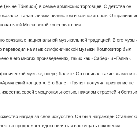
е (ныне Тбилиси) в семье армянских торговцев. С детства он
оказался талантливым пианистом и композитором. Отправивши
снователей Московской консерватории.
о связана с национальной музыкальной традицией. В его музы
ло переводил на язык симфонической музыки. Композитор был
ено в его многих произведениях, таких как «Сабер» и «Гаянэ».
фонической музыке, опере, балете. Он написал такие знаменит
 «Армянский концерт». Его балет «Гаянэ» получил признание не
а известна своей эмоциональностью, накалом страстей и богаты
ожество наград за свое искусство. Он был награжден Сталинск
рчество продолжает вдохновлять и восхищать поколения