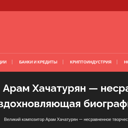
ЦИИ
БАНКИ И КРЕДИТЫ
КРИПТОИНДУСТРИЯ
Н
 Арам Хачатурян — неср
 вдохновляющая биограф
Великий композитор Арам Хачатурян — несравненное творче