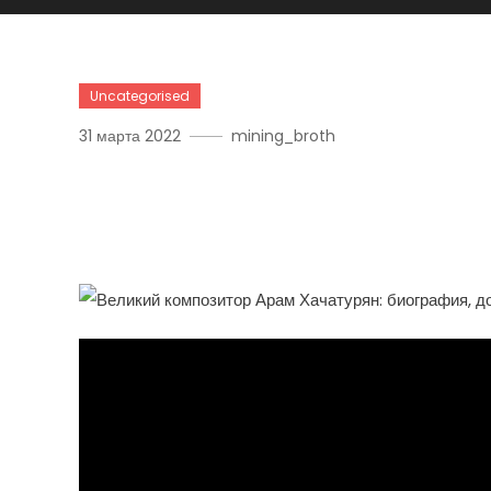
Uncategorised
31 марта 2022
mining_broth
Великий Композитор Ар
Творчество И Вдохновл