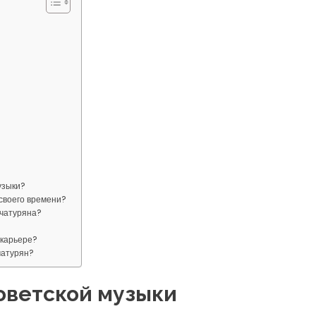
узыки?
 своего времени?
ачатуряна?
 карьере?
чатурян?
советской музыки