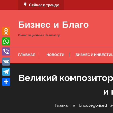
Перейти
Сейчас в тренде
к
содержимому
Бизнес и Благо
Инвестиционный Навигатор
Odnoklassniki
WhatsApp
ГЛАВНАЯ
НОВОСТИ
БИЗНЕС И ИНВЕСТИ
Viber
VK
Великий композитор
Telegram
и
Отправить
Главная
Uncategorised