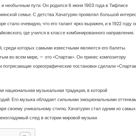
 и необычным пути. Он родился 6 июня 1903 года в Тифлисе
рмянской семье. С детства Хачатурян проявлял большой интерес
е стало очевидно, что его талант ярко выражен, и в 1922 году о
йковского, где учился в классе комбинированного направления.
й, среди которых самыми известными являются его балеты.
тым во всем мире, — это «Спартак». Он принес композитору
 и потрясающие хореографические постановки сделали «Спарта
ая национальная музыкальная традиция, в которой
дий. Его музыка обладает сильными эмоциональными оттенкам
аря своему уникальному стилю, Хачатурян стал одним из самых
неизгладимый след в истории мировой музыки.