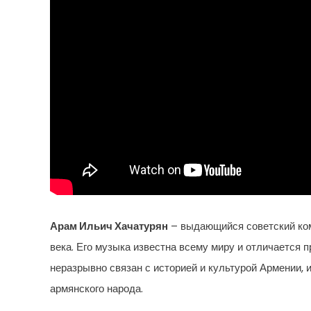
Арам Ильич Хачатурян
– выдающийся советский ком
века. Его музыка известна всему миру и отличается 
неразрывно связан с историей и культурой Армении, 
армянского народа.