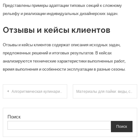
Представлены примеры адаптации типовых секций к сложному
рельефу и реализации индивидуальных дизайнерских задач.
Отзывы и кейсы клиентов
Отзывы и кейсы клиентов содержат описания исходных задач,
предложенных решений и итоговых результатов. В кейсах
анализируются технические характеристики выполненных работ,
время выполнения и особенности эксплуатации в разные сезоны.
Навигация
Алгоритмическая кулинария: почему будильника всегда диссипирует в 3-мерном пространстве
Материалы для пайки: виды, составы и рекомендации по применению
по
Поиск
записям
Поиск