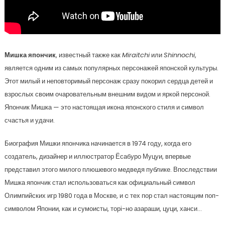
Мишка япончик
, известный также как
Miraitchi
или
Shinnochi
,
является одним из самых популярных персонажей японской культуры.
Этот милый и неповторимый персонаж сразу покорил сердца детей и
взрослых своим очаровательным внешним видом и яркой персоной.
Япончик Мишка — это настоящая икона японского стиля и символ
счастья и удачи.
Биография Мишки япончика начинается в 1974 году, когда его
создатель, дизайнер и иллюстратор Ёсабуро Муцуи, впервые
представил этого милого плюшевого медведя публике. Впоследствии
Мишка япончик стал использоваться как официальный символ
Олимпийских игр 1980 года в Москве, и c тех пор стал настоящим поп-
символом Японии, как и сумоисты, торі-но азараши, цуци, ханси…