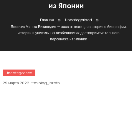
из Японии
Главная
Uncategorised
Япончик Мишка Википедия — захватывающая история о биографии,
истории и уникальных особенностях достопримечательного
персонажа из Японии
Uncategorised
29 марта 2022
mining_broth
Япончик Мишка Википедия —
Захватывающая История О
Биографии, Истории И Уникальных
Особенностях
Достопримечательного Персонажа