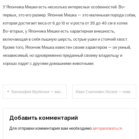
У Япончика Мишки есть несколько интересных особенностей. Во-
первых, это его размер. Япончик Мишка — это маленькая порода собак,
которая достигает веса от 6 до 10 кг и роста от 35 до 40 см в холке.
Во-вторых, у Япончика Мишки есть характерная внешность,
включающая в себя пышную шерсть, острые ушки и стоячий хвост.
Кроме того, Япончик Мишка известен своим характером — он умный,
независимый, но одновременно преданный своему владельцу и
хорошо ладит с другими домашними животными.
Навигация
Биография Врубелья — мастера русского авангарда — изысканные краски в жизни и творчестве
Иван Сергеевич Лесков — известный русский писатель, чье творчество отличает глубокая психологическая проницательность и неповторимая манерa повествования
по
записям
Добавить комментарий
Для отправки комментария вам необходимо
авторизоваться
.