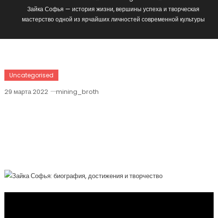
Зайка Софья — история жизни, вершины успеха и творческая
мастерство одной из ярчайших личностей современной культуры
Uncategorised
29 марта 2022
mining_broth
Зайка Софья — История Жизни,
Вершины Успеха И Творческая
Мастерство Одной Из Ярчайших
Личностей Современной Культуры